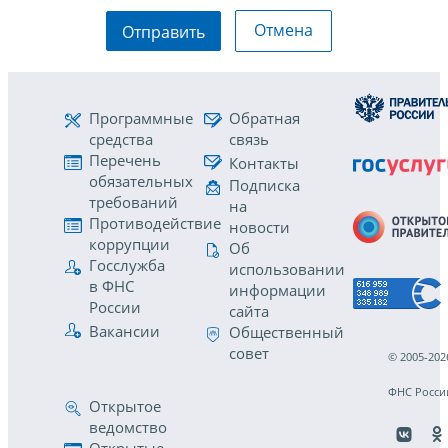
Отмена
Отправить
Программные
Обратная
средства
связь
Перечень
Контакты
обязательных
Подписка
требований
на
Противодействие
новости
коррупции
Об
Госслужба
использовании
в ФНС
информации
России
сайта
Вакансии
Общественный
совет
© 2005-202
ФНС Росси
Открытое
ведомство