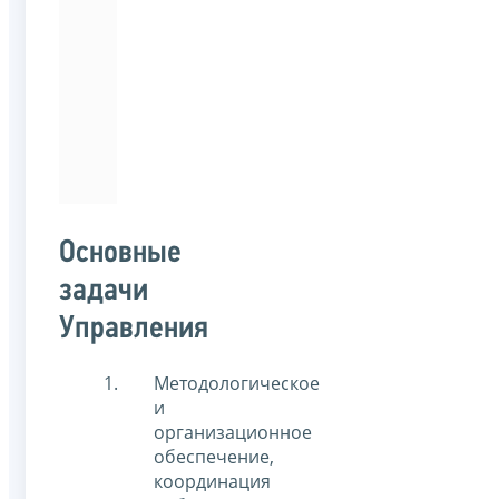
Российской
Федерации
по
направлению
подготовки
«Юриспруденция».
Основные
задачи
Управления
Методологическое
и
организационное
обеспечение,
координация