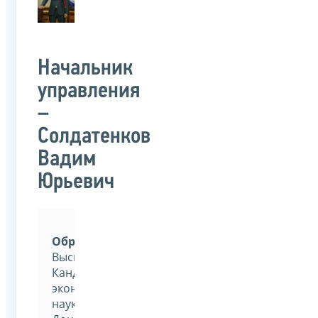
Начальник
управления
–
Солдатенков
Вадим
Юрьевич
Образование:
Высшее.
Кандидат
экономических
наук.