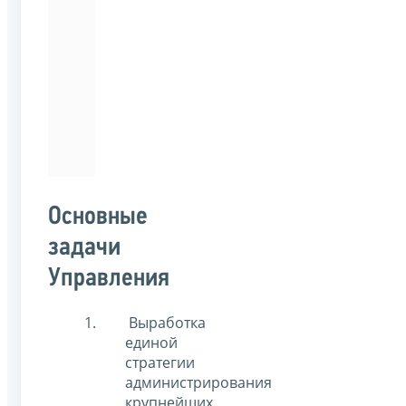
Московский
международный
университет
по
направлению
подготовки
«Лингвистика».
Основные
задачи
Управления
Выработка
единой
стратегии
администрирования
крупнейших