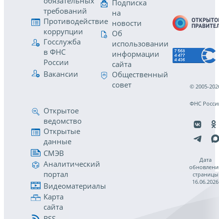
обязательных
Подписка
требований
на
Противодействие
новости
коррупции
Об
Госслужба
использовании
в ФНС
информации
России
сайта
Вакансии
Общественный
совет
© 2005-202
ФНС Росси
Открытое
ведомство
Открытые
данные
СМЭВ
Дата
Аналитический
обновлени
портал
страницы
16.06.2026
Видеоматериалы
Карта
сайта
RSS