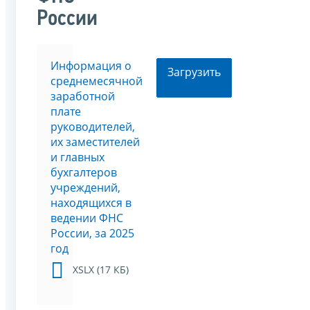
России
Информация о
Загрузить
среднемесячной
заработной
плате
руководителей,
их заместителей
и главных
бухгалтеров
учреждений,
находящихся в
ведении ФНС
России, за 2025
год
XSLX (17 КБ)