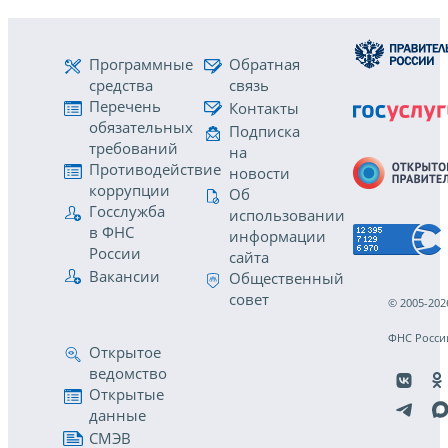
Программные
Обратная
средства
связь
Перечень
Контакты
обязательных
Подписка
требований
на
Противодействие
новости
коррупции
Об
Госслужба
использовании
в ФНС
информации
России
сайта
Вакансии
Общественный
совет
© 2005-202
ФНС Росси
Открытое
ведомство
Открытые
данные
СМЭВ