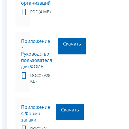
организаций
PDF (4 МБ)
Приложение
Скачать
3
Руководство
пользователя
для ФОИВ
DOCX (928
KB)
Приложение
Скачать
4 Форма
заявки
DOCX (21