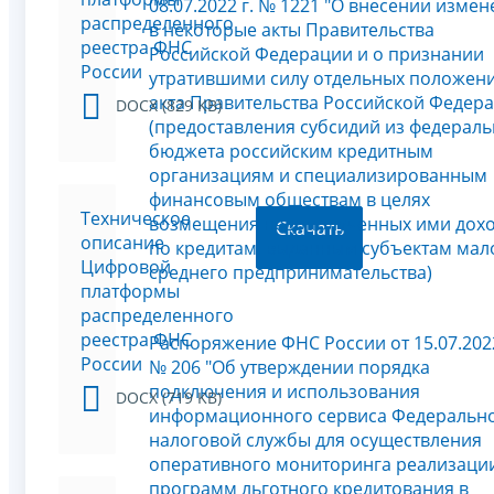
08.07.2022 г. № 1221 "О внесении изме
распределенного
в некоторые акты Правительства
реестра ФНС
Российской Федерации и о признании
России
утратившими силу отдельных положен
акта Правительства Российской Федер
DOCX (829 KB)
(предоставления субсидий из федерал
бюджета российским кредитным
организациям и специализированным
финансовым обществам в целях
Техническое
возмещения недополученных ими дох
Скачать
описание
по кредитам, выданным субъектам мал
Цифровой
среднего предпринимательства)
платформы
распределенного
реестра ФНС
Распоряжение ФНС России от 15.07.2022
России
№ 206 "Об утверждении порядка
подключения и использования
DOCX (719 KB)
информационного сервиса Федеральн
налоговой службы для осуществления
оперативного мониторинга реализаци
программ льготного кредитования в