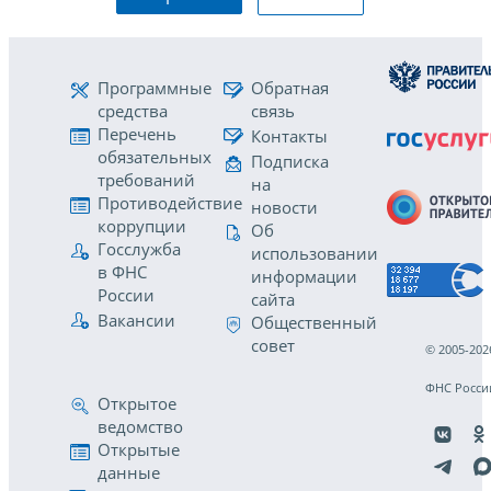
Программные
Обратная
средства
связь
Перечень
Контакты
обязательных
Подписка
требований
на
Противодействие
новости
коррупции
Об
Госслужба
использовании
в ФНС
информации
России
сайта
Вакансии
Общественный
совет
© 2005-202
ФНС Росси
Открытое
ведомство
Открытые
данные