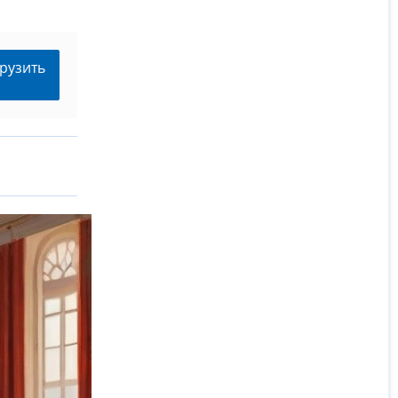
рузить