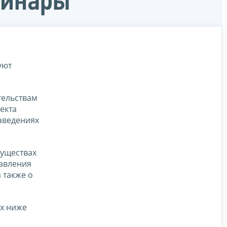
минары
уют
тельствам
екта
аведениях
муществах
тавления
 также о
х ниже