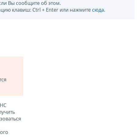
сли Вы сообщите об этом.
цию клавиш: Ctrl + Enter или нажмите
сюда
.
тся
ФНС
лучить
зоваться
ого