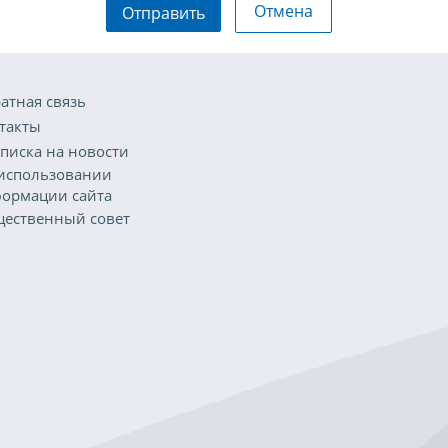
Отмена
Отправить
атная связь
такты
писка на новости
использовании
ормации сайта
ественный совет