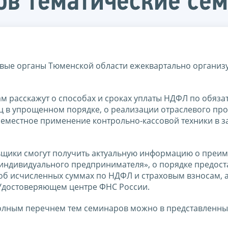
ов тематические се
овые органы Тюменской области ежеквартально организ
 расскажут о способах и сроках уплаты НДФЛ по обяза
иц в упрощенном порядке, о реализации отраслевого про
еместное применение контрольно-кассовой техники в з
тельщики смогут получить актуальную информацию о преи
 индивидуального предпринимателя», о порядке предос
б исчисленных суммах по НДФЛ и страховым взносам, а
Удостоверяющем центре ФНС России.
полным перечнем тем семинаров можно в представленны