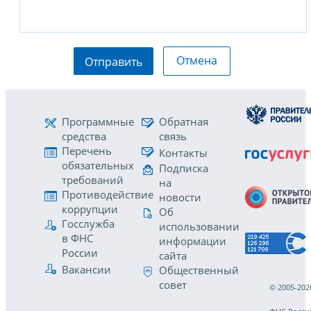
Отмена
Отправить
Программные
Обратная
средства
связь
Перечень
Контакты
обязательных
Подписка
требований
на
Противодействие
новости
коррупции
Об
Госслужба
использовании
в ФНС
информации
России
сайта
Вакансии
Общественный
совет
© 2005-202