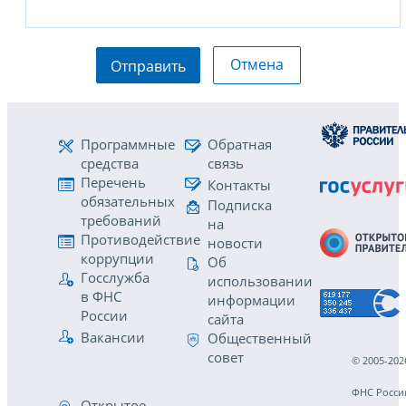
Отмена
Отправить
Программные
Обратная
средства
связь
Перечень
Контакты
обязательных
Подписка
требований
на
Противодействие
новости
коррупции
Об
Госслужба
использовании
в ФНС
информации
России
сайта
Вакансии
Общественный
совет
© 2005-202
ФНС Росси
Открытое