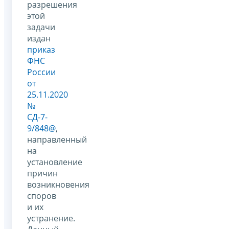
разрешения
этой
задачи
издан
приказ
ФНС
России
от
25.11.2020
№
СД-7-
9/848@
,
направленный
на
установление
причин
возникновения
споров
и их
устранение.