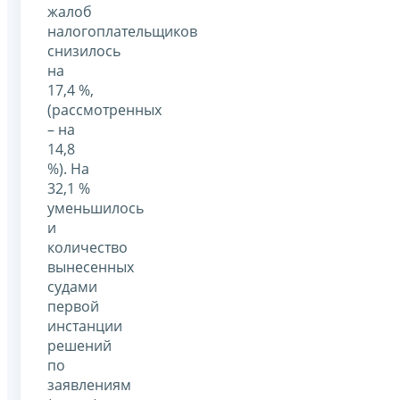
жалоб
налогоплательщиков
снизилось
на
17,4 %,
(рассмотренных
– на
14,8
%). На
32,1 %
уменьшилось
и
количество
вынесенных
судами
первой
инстанции
решений
по
заявлениям