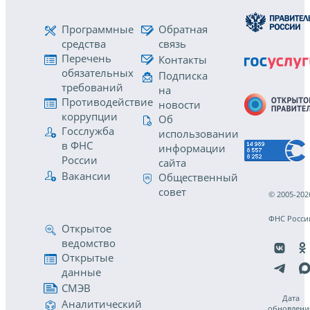
Программные
Обратная
средства
связь
Перечень
Контакты
обязательных
Подписка
требований
на
Противодействие
новости
коррупции
Об
Госслужба
использовании
в ФНС
информации
России
сайта
Вакансии
Общественный
совет
© 2005-202
ФНС Росси
Открытое
ведомство
Открытые
данные
СМЭВ
Дата
Аналитический
обновлени