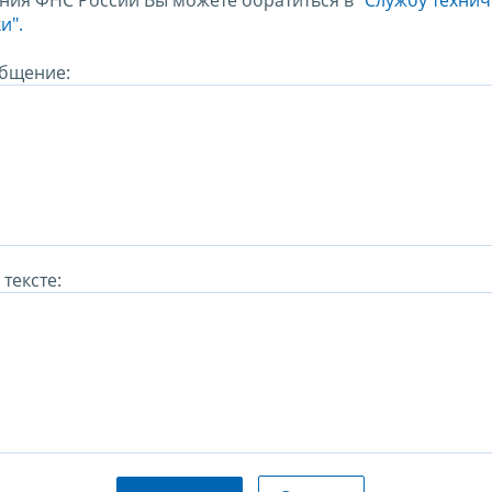
ния ФНС России Вы можете обратиться в
"Службу техни
и".
бщение:
тексте: