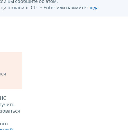
сли Вы сообщите об этом.
цию клавиш: Ctrl + Enter или нажмите
сюда
.
тся
ФНС
лучить
зоваться
ого