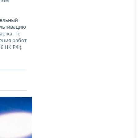
том
мельный
ультивацию
стка. То
ения работ
6 НК РФ).