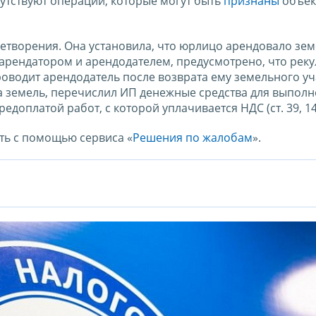
утствуют операции, которые могут быть
признаны
объек
летворения. Она установила, что юрлицо арендовало зе
арендатором и арендодателем, предусмотрено, что рек
водит арендодатель после возврата ему земельного уча
а земель, перечислил ИП денежные средства для выполн
едоплатой работ, с которой уплачивается НДС (ст. 39, 14
ть с помощью сервиса «
Решения по жалобам
».