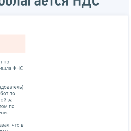
облагается НДС
т по
пришла ФНС
ндодатель)
абот по
той за
том по
ени.
зал, что в