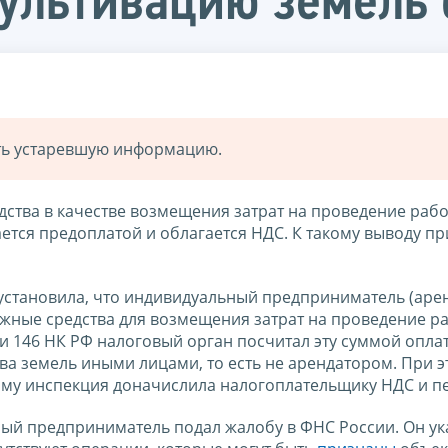
ультивацию земель 
ать устаревшую информацию.
дства в качестве возмещения затрат на проведение рабо
ается предоплатой и облагается НДС. К такому выводу 
установила, что индивидуальный предприниматель (аре
ежные средства для возмещения затрат на проведение р
и 146 НК РФ налоговый орган посчитал эту суммой опла
а земель иными лицами, то есть не арендатором. При э
ому инспекция доначислила налогоплательщику НДС и п
ый предприниматель подал жалобу в ФНС России. Он ука