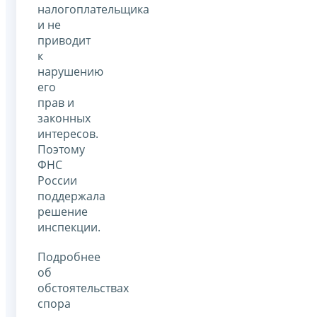
налогоплательщика
и не
приводит
к
нарушению
его
прав и
законных
интересов.
Поэтому
ФНС
России
поддержала
решение
инспекции.
Подробнее
об
обстоятельствах
спора