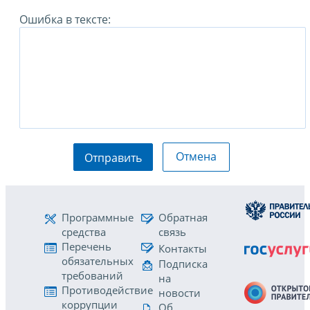
Ошибка в тексте:
Отмена
Отправить
Программные
Обратная
средства
связь
Перечень
Контакты
обязательных
Подписка
требований
на
Противодействие
новости
коррупции
Об