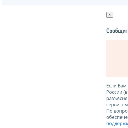
×
Сообщит
Если Вам
России (
разъясне
сервисо
По вопро
обеспече
поддержк