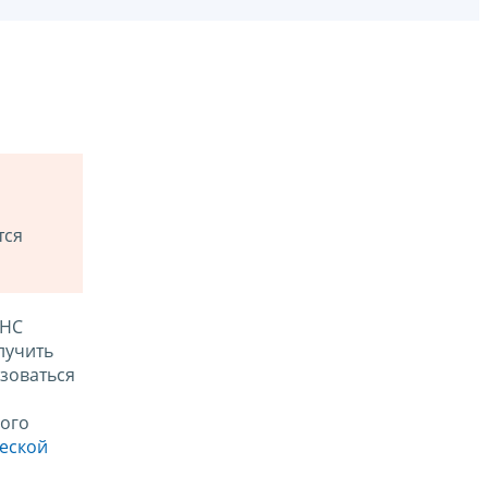
тся
ФНС
лучить
зоваться
ого
ческой