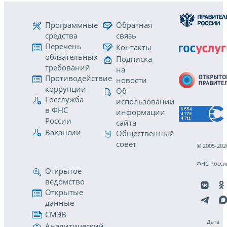
Программные
Обратная
средства
связь
Перечень
Контакты
обязательных
Подписка
требований
на
Противодействие
новости
коррупции
Об
Госслужба
использовании
в ФНС
информации
России
сайта
Вакансии
Общественный
совет
© 2005-202
ФНС Росси
Открытое
ведомство
Открытые
данные
СМЭВ
Дата
Аналитический