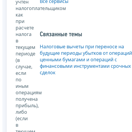
Все сервисы
учтен
налогоплательщиком
как
при
расчете
налога
Связанные темы
в
Налоговые вычеты при переносе на
текущем
будущие периоды убытков от операций
периоде
ценными бумагами и операций с
(в
финансовыми инструментами срочных
случае,
сделок
если
по
иным
операциям
получена
прибыль),
либо
(если
в
текущем