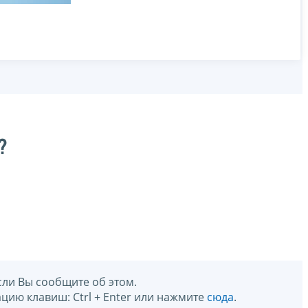
?
сли Вы сообщите об этом.
цию клавиш: Ctrl + Enter или нажмите
сюда
.