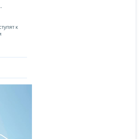
-
тупят к
м