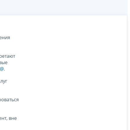
ения
ретают
овые
@.
луг
роваться
нт, вне