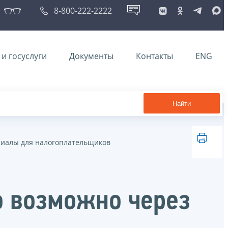
8-800-222-2222
и госуслуги
Документы
Контакты
ENG
Найти
иалы для налогоплательщиков
о возможно через