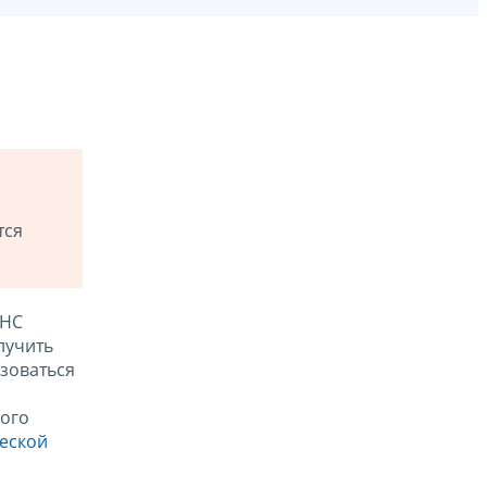
тся
ФНС
лучить
зоваться
ого
ческой