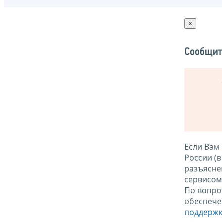
×
Сообщит
Если Вам
России (
разъясне
сервисо
По вопро
обеспече
поддержк