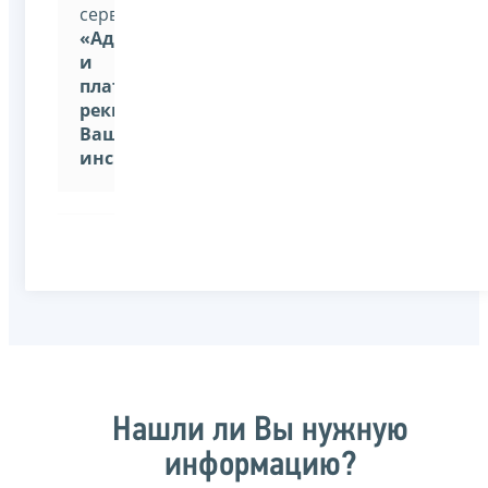
сервиса:
«Адрес
и
платежные
реквизиты
Вашей
инспекции».
Нашли ли Вы нужную
информацию?