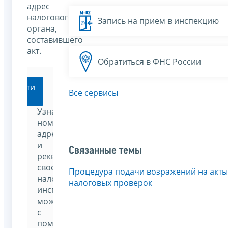
адрес
налогового
Запись на прием в инспекцию
органа,
составившего
акт.
Обратиться в ФНС России
Перейти
Все сервисы
Узнать
номер,
адрес
и
Связанные темы
реквизиты
своей
Процедура подачи возражений на акты
налоговой
налоговых проверок
инспекции
можно
с
помощью