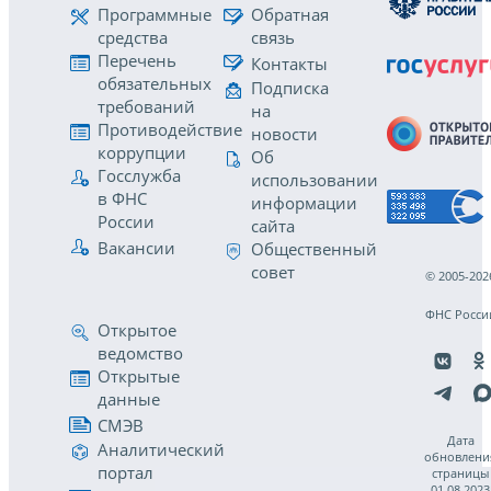
Программные
Обратная
средства
связь
Перечень
Контакты
обязательных
Подписка
требований
на
Противодействие
новости
коррупции
Об
Госслужба
использовании
в ФНС
информации
России
сайта
Вакансии
Общественный
совет
© 2005-202
ФНС Росси
Открытое
ведомство
Открытые
данные
СМЭВ
Дата
Аналитический
обновлени
портал
страницы
01.08.2023