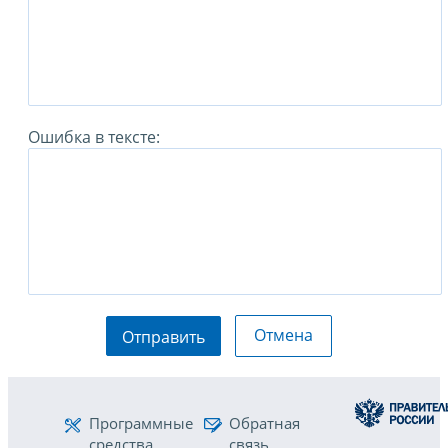
Ошибка в тексте:
Отмена
Отправить
Программные
Обратная
средства
связь