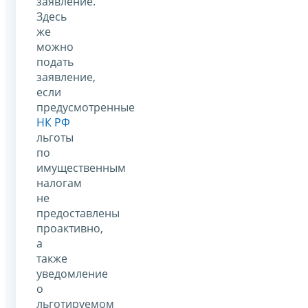
заявление.
Здесь
же
можно
подать
заявление,
если
предусмотренные
НК РФ
льготы
по
имущественным
налогам
не
предоставлены
проактивно,
а
также
уведомление
о
льготируемом