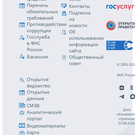
Перечень
Контакты
обязательных
Подписка
требований
на
Противодействие
новости
коррупции
Об
Госслужба
использовании
в ФНС
информации
России
сайта
Вакансии
Общественный
совет
© 2005-202
ФНС Росси
Открытое
ведомство
Открытые
данные
СМЭВ
Дата
Аналитический
обновлени
портал
страницы
07.08.2026
Видеоматериалы
Карта