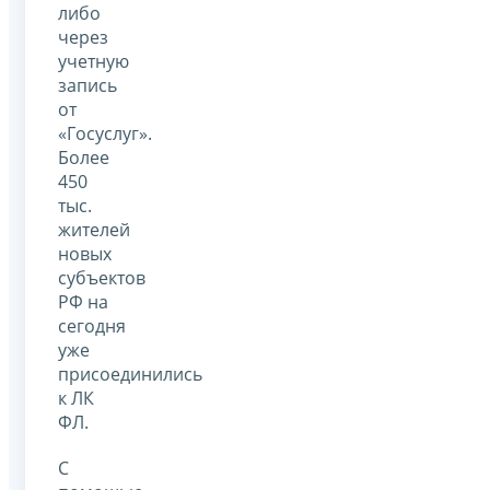
либо
через
учетную
запись
от
«Госуслуг».
Более
450
тыс.
жителей
новых
субъектов
РФ на
сегодня
уже
присоединились
к ЛК
ФЛ.
С