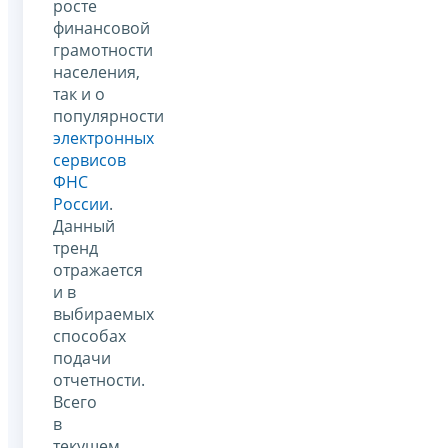
росте
финансовой
грамотности
населения,
так и о
популярности
электронных
сервисов
ФНС
России
.
Данный
тренд
отражается
и в
выбираемых
способах
подачи
отчетности.
Всего
в
текущем