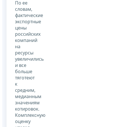
По ее
словам,
фактические
экспортные
цены
российских
компаний
на
ресурсы
увеличились
и все
больше
тяготеют
к
средним,
медианным
значениям
котировок.
Комплексную
оценку