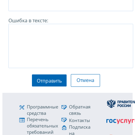
Ошибка в тексте:
Отмена
Отправить
Программные
Обратная
средства
связь
Перечень
Контакты
обязательных
Подписка
требований
на