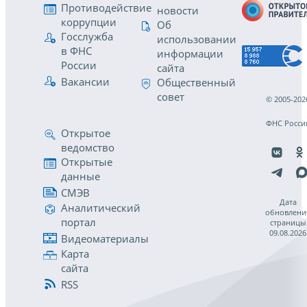
Противодействие
новости
коррупции
Об
Госслужба
использовании
в ФНС
информации
России
сайта
Вакансии
Общественный
совет
© 2005-202
ФНС Росси
Открытое
ведомство
Открытые
данные
СМЭВ
Дата
Аналитический
обновлени
портал
страницы
09.08.2026
Видеоматериалы
Карта
сайта
RSS