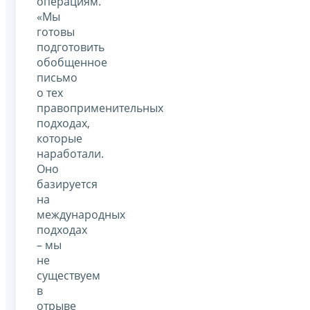
операциям.
«Мы
готовы
подготовить
обобщенное
письмо
о тех
правоприменительных
подходах,
которые
наработали.
Оно
базируется
на
международных
подходах
– мы
не
существуем
в
отрыве