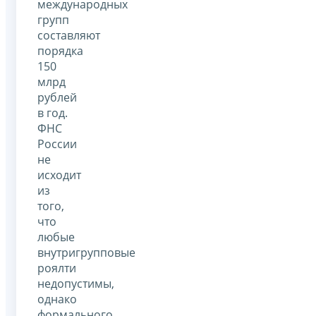
международных
групп
составляют
порядка
150
млрд
рублей
в год.
ФНС
России
не
исходит
из
того,
что
любые
внутригрупповые
роялти
недопустимы,
однако
формального