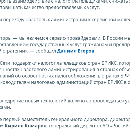
орять взаимодействие с налогоплательщиками, снижать 
повышать качество предоставляемых услуг.
и переходу налоговых администраций к сервисной моде
иторы — мы являемся сервис-провайдерами. В России м
оставлением государственных услуг гражданам и предп
 стратегии», — сообщил
Даниил Егоров
.
и Сети поддержки налогоплательщиков стран БРИКС, кото
енностях налогового администрирования в странах объ
наний об особенностях налогообложения в странах БРИ
уководителям налоговых администраций стран БРИКС в 
о внедрение новых технологий должно сопровождаться 
ками.
е первый заместитель генерального директора, директо
м»
Кирилл Комаров
, генеральный директор АО «Россий