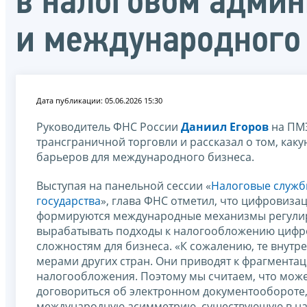
в налоговом админ
и международного
Дата публикации: 05.06.2026 15:30
Руководитель ФНС России
Даниил Егоров
на ПМЭ
трансграничной торговли и рассказал о том, как
барьеров для международного бизнеса.
Выступая на панельной сессии «
Налоговые службы
государства
», глава ФНС отметил, что цифровиза
формируются международные механизмы регулиро
вырабатывать подходы к налогообложению цифро
сложностям для бизнеса. «К сожалению, те внутр
мерами других стран. Они приводят к фрагментац
налогообложения. Поэтому мы считаем, что можем
договориться об электронном документообороте,
международную асимметрию, существующую в на