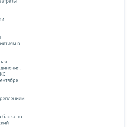
затраты
ли
ы
риятиям в
рая
единения.
КС.
сентябре
укреплением
р блока по
ский