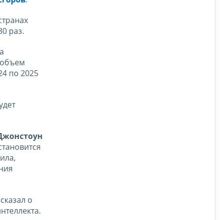
странах
0 раз.
а
 объем
4 по 2025
удет
Джонстоун
становится
ила,
ния
сказал о
нтеллекта.