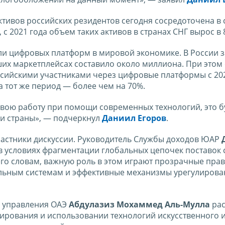
ктивов российских резидентов сегодня сосредоточена в 
с 2021 года объем таких активов в странах СНГ вырос в 8
ли цифровых платформ в мировой экономике. В России з
ших маркетплейсах составило около миллиона. При этом
сийскими участниками через цифровые платформы с 202
а тот же период — более чем на 70%.
вою работу при помощи современных технологий, это б
и страны», — подчеркнул
Даниил Егоров
.
частники дискуссии. Руководитель Службы доходов ЮАР
в условиях фрагментации глобальных цепочек поставок 
го словам, важную роль в этом играют прозрачные прав
льным системам и эффективные механизмы урегулирова
о управления ОАЭ
Абдулазиз Мохаммед Аль-Мулла
рас
рования и использовании технологий искусственного и