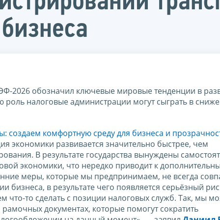
истрировании транс
 бизнеса
Ф-2026 обозначил ключевые мировые тенденции в раз
ую роль налоговые администрации могут сыграть в сниж
: создаем комфортную среду для бизнеса и прозрачнос
ция экономики развивается значительно быстрее, чем
вания. В результате государства вынуждены самостоя
вой экономики, что нередко приводит к дополнительн
енние меры, которые мы предпринимаем, не всегда совп
ии бизнеса, в результате чего появляется серьёзный ри
 что-то сделать с позиции налоговых служб. Так, мы м
 рамочных документах, которые помогут сократить
логообложении на данный момент», — заявил
Даниил 