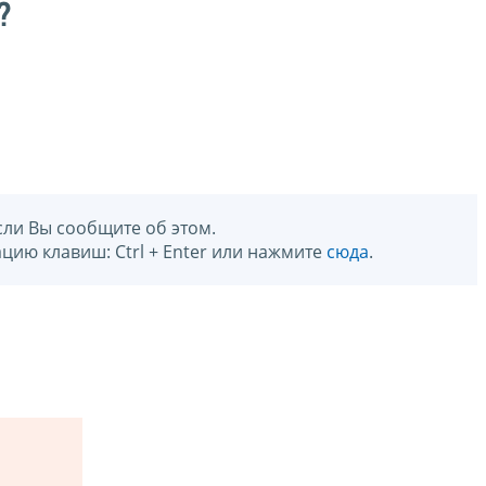
?
сли Вы сообщите об этом.
цию клавиш: Ctrl + Enter или нажмите
сюда
.