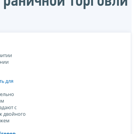
граничной торговли
витии
ении
ть для
тельно
ым
адают с
ск двойного
ожем
Егоров
.