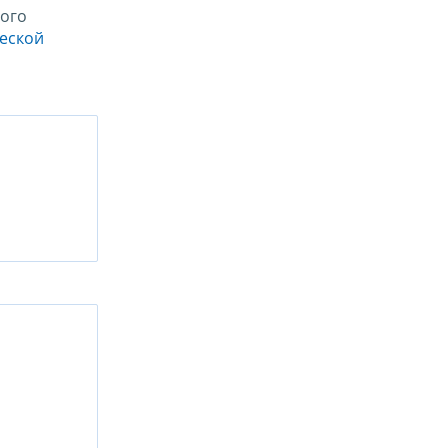
ого
ческой