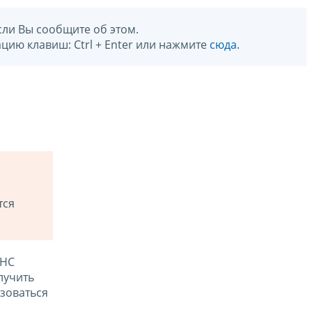
сли Вы сообщите об этом.
цию клавиш: Ctrl + Enter или нажмите
сюда
.
тся
ФНС
лучить
зоваться