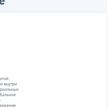
е
 этой
о внутри
ориальных
обальное
и
движение