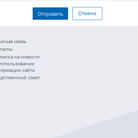
Отмена
Отправить
атная связь
такты
писка на новости
использовании
ормации сайта
ественный совет