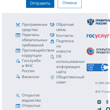
Отмена
Отправить
Программные
Обратная
средства
связь
Перечень
Контакты
обязательных
Подписка
требований
на
Противодействие
новости
коррупции
Об
Госслужба
использовании
в ФНС
информации
России
сайта
Вакансии
Общественный
совет
© 2005-202
ФНС Росси
Открытое
ведомство
Открытые