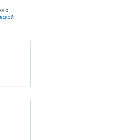
ого
ческой