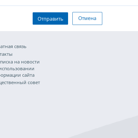
Отмена
Отправить
атная связь
такты
писка на новости
использовании
ормации сайта
ественный совет