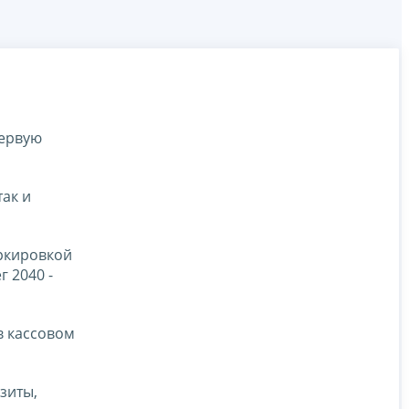
первую
так и
аркировкой
г 2040 -
в кассовом
зиты,