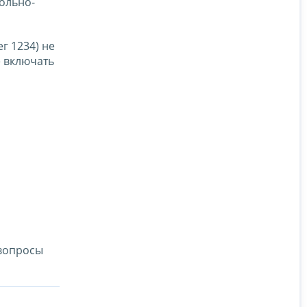
ольно-
г 1234) не
е включать
 вопросы