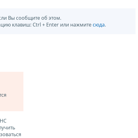
сли Вы сообщите об этом.
цию клавиш: Ctrl + Enter или нажмите
сюда
.
тся
ФНС
лучить
зоваться