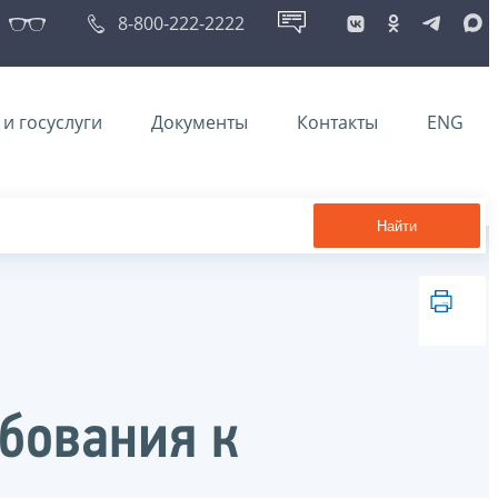
8-800-222-2222
и госуслуги
Документы
Контакты
ENG
Найти
ебования к