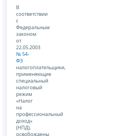
В
соответствии
с
Федеральным
законом
от
22.05.2003
№ 54-
ФЗ
налогоплательщики,
применяющие
специальный
налоговый
режим
«Налог
на
профессиональный
доход»
(НПД),
освобождены