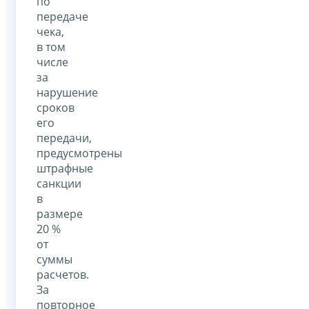
по
передаче
чека,
в том
числе
за
нарушение
сроков
его
передачи,
предусмотрены
штрафные
санкции
в
размере
20 %
от
суммы
расчетов.
За
повторное