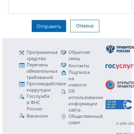
Отмена
Отправить
Программные
Обратная
средства
связь
Перечень
Контакты
обязательных
Подписка
требований
на
Противодействие
новости
коррупции
Об
Госслужба
использовании
в ФНС
информации
России
сайта
Вакансии
Общественный
совет
© 2005-202
ФНС Росси