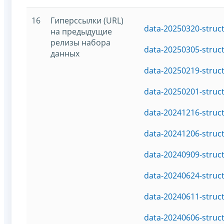
16
Гиперссылки (URL)
data-20250320-struc
на предыдущие
релизы набора
data-20250305-struc
данных
data-20250219-struc
data-20250201-struc
data-20241216-struc
data-20241206-struc
data-20240909-struc
data-20240624-struc
data-20240611-struc
data-20240606-struc