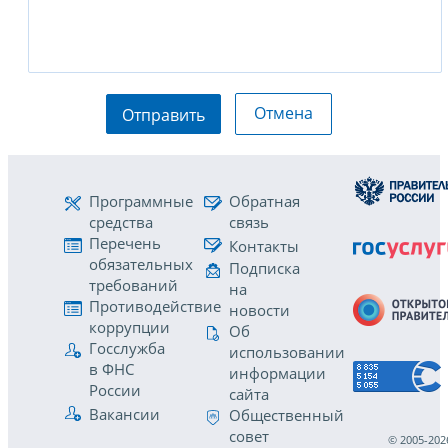
Отмена
Отправить
Программные
Обратная
средства
связь
Перечень
Контакты
обязательных
Подписка
требований
на
Противодействие
новости
коррупции
Об
Госслужба
использовании
в ФНС
информации
России
сайта
Вакансии
Общественный
совет
© 2005-202