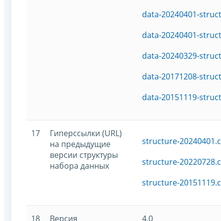
data-20240401-struc
data-20240401-struc
data-20240329-struc
data-20171208-struc
data-20151119-struc
17
Гиперссылки (URL)
structure-20240401.c
на предыдущие
версии структуры
structure-20220728.c
набора данных
structure-20151119.c
18
Версия
4.0