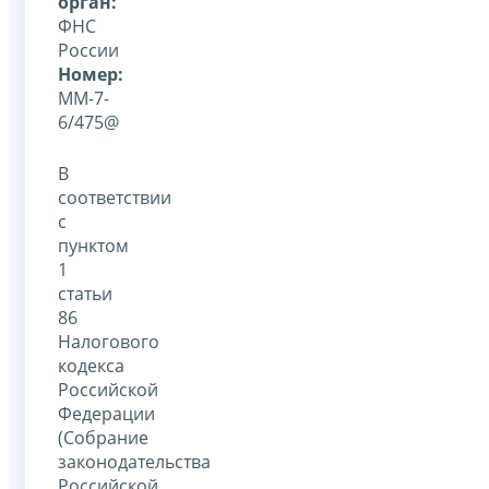
орган:
ФНС
России
Номер:
ММ-7-
6/475@
В
соответствии
с
пунктом
1
статьи
86
Налогового
кодекса
Российской
Федерации
(Собрание
законодательства
Российской