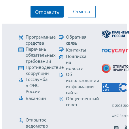
Отмена
Отправить
Программные
Обратная
средства
связь
Перечень
Контакты
обязательных
Подписка
требований
на
Противодействие
новости
коррупции
Об
Госслужба
использовании
в ФНС
информации
России
сайта
Вакансии
Общественный
совет
© 2005-202
ФНС Росси
Открытое
ведомство