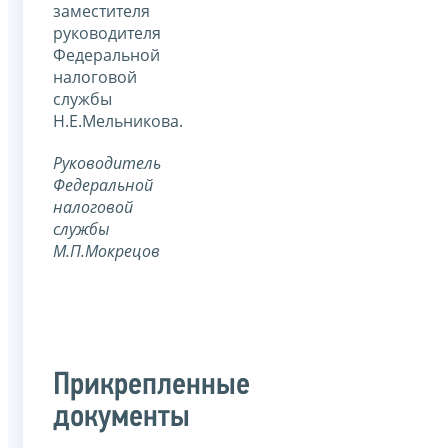
заместителя
руководителя
Федеральной
налоговой
службы
Н.Е.Мельникова.
Руководитель
Федеральной
налоговой
службы
М.П.Мокрецов
Прикрепленные
документы