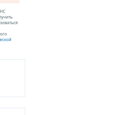
ФНС
лучить
зоваться
ого
ческой