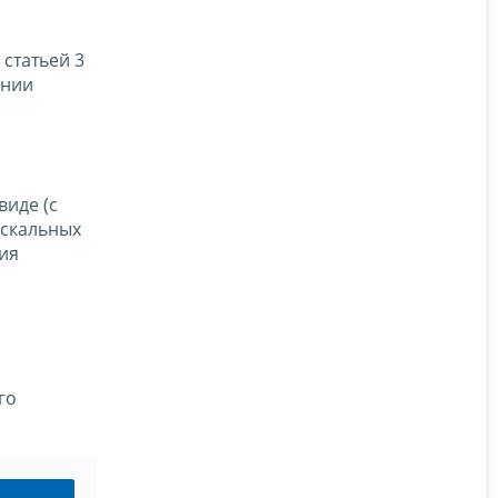
статьей 3
ении
иде (с
искальных
ия
го