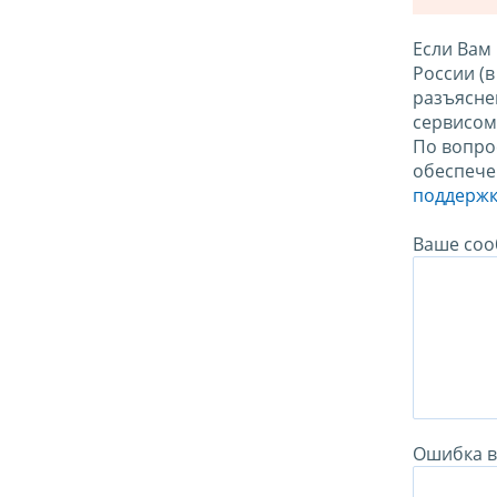
Если Вам
России (
разъясне
сервисо
По вопро
обеспече
поддержк
Ваше соо
Ошибка в 