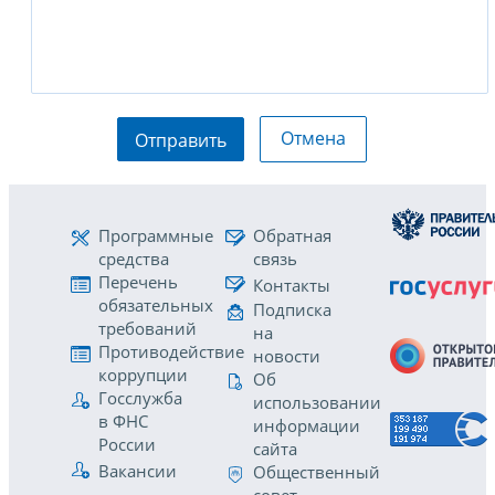
Отмена
Отправить
Программные
Обратная
средства
связь
Перечень
Контакты
обязательных
Подписка
требований
на
Противодействие
новости
коррупции
Об
Госслужба
использовании
в ФНС
информации
России
сайта
Вакансии
Общественный