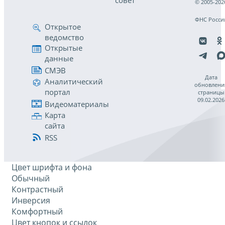
совет
© 2005-202
ФНС Росси
Открытое
ведомство
Открытые
данные
СМЭВ
Дата
Аналитический
обновлени
портал
страницы
09.02.2026
Видеоматериалы
Карта
сайта
RSS
Цвет шрифта и фона
Обычный
Контрастный
Инверсия
Комфортный
Цвет кнопок и ссылок