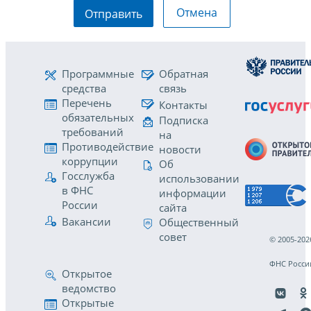
Отмена
Отправить
Программные
Обратная
средства
связь
Перечень
Контакты
обязательных
Подписка
требований
на
Противодействие
новости
коррупции
Об
Госслужба
использовании
в ФНС
информации
России
сайта
Вакансии
Общественный
совет
© 2005-202
ФНС Росси
Открытое
ведомство
Открытые