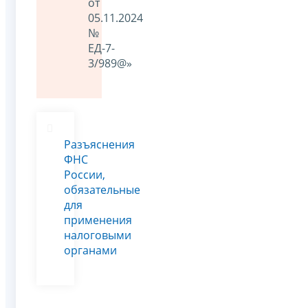
от
05.11.2024
№
ЕД-7-
3/989@»
Разъяснения
ФНС
России,
обязательные
для
применения
налоговыми
органами