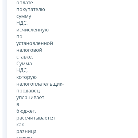
оплате
покупателю
сумму
НДС,
исчисленную
по
установленной
налоговой
ставке.
Сумма
НДС,
которую
налогоплательщик-
продавец
уплачивает
в
бюджет,
рассчитывается
как
разница
между