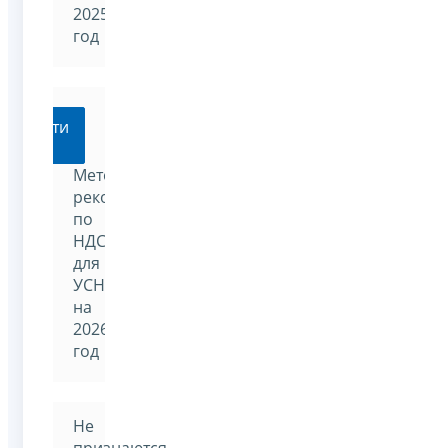
2025
год
Перейти
Методические
рекомендации
по
НДС
для
УСН
на
2026
год
Не