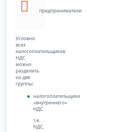
предприниматели
Условно
всех
налогоплательщиков
НДС
можно
разделить
на две
группы:
налогоплательщики
«внутреннего»
НДС
т.е.
НДС,