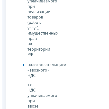
уплачиваемого
при
реализации
товаров
(работ,
услуг),
имущественных
прав
на
территории
РФ
налогоплательщики
«ввозного»
НДС
т.е.
НДС,
уплачиваемого
при
ввозе