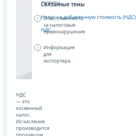
агенты
Связанные темы
Налог на добавленную стоимость (НДС)
Ответственность
за налоговые
НДС
правонарушения
Информация
для
экспортера
НДС
— это
косвенный
налог.
Исчисление
производится
продавцом