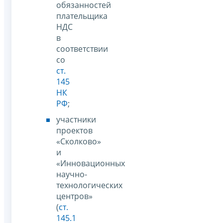
обязанностей
плательщика
НДС
в
соответствии
со
ст.
145
НК
РФ
;
участники
проектов
«Сколково»
и
«Инновационных
научно-
технологических
центров»
(
ст.
145.1