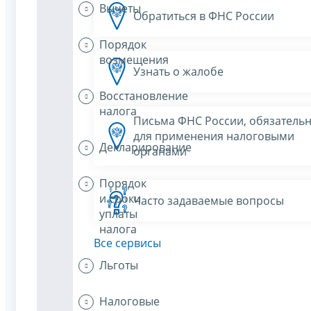
Вычеты
Обратиться в ФНС России
Порядок
возмещения
Узнать о жалобе
Восстановление
налога
Письма ФНС России, обязатель
для применения налоговыми
Декларирование
органами
Порядок
и сроки
Часто задаваемые вопросы
уплаты
налога
Все сервисы
Льготы
Налоговые