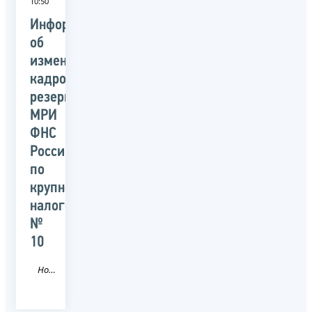
10:50
Информация
об
изменении
кадрового
резерва
МРИ
ФНС
России
по
крупнейшим
налогоплательщикам
№
10
Новость