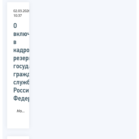
02.03.2026
10:37
О
включении
в
кадровый
резерв
государственной
гражданской
службы
Российской
Федерации
Новость