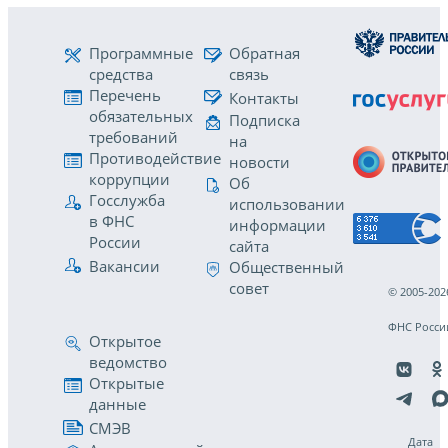
Программные
Обратная
средства
связь
Перечень
Контакты
обязательных
Подписка
требований
на
Противодействие
новости
коррупции
Об
Госслужба
использовании
в ФНС
информации
России
сайта
Вакансии
Общественный
совет
© 2005-202
ФНС Росси
Открытое
ведомство
Открытые
данные
СМЭВ
Дата