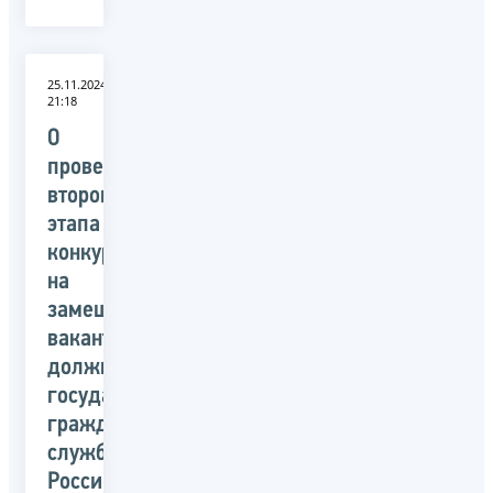
25.11.2024
21:18
О
проведении
второго
этапа
конкурса
на
замещение
вакантных
должностей
государственной
гражданской
службы
Российской