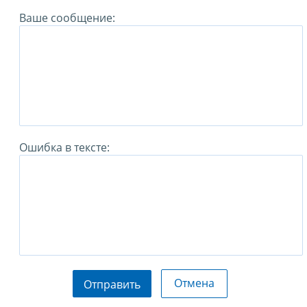
Ваше сообщение:
Ошибка в тексте:
Отмена
Отправить