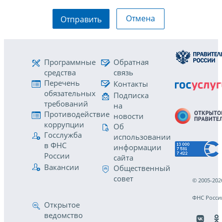
Отмена
Отправить
Программные
Обратная
средства
связь
Перечень
Контакты
обязательных
Подписка
требований
на
Противодействие
новости
коррупции
Об
Госслужба
использовании
в ФНС
информации
России
сайта
Вакансии
Общественный
совет
© 2005-202
ФНС Росси
Открытое
ведомство