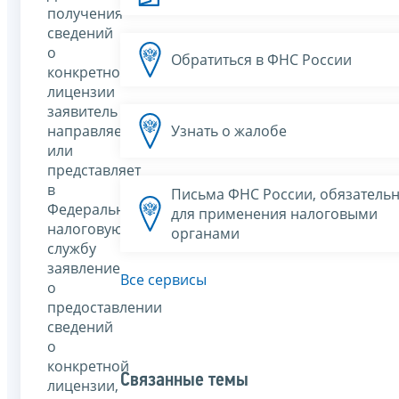
получения
сведений
о
Обратиться в ФНС России
конкретной
лицензии
заявитель
направляет
Узнать о жалобе
или
представляет
в
Письма ФНС России, обязатель
Федеральную
для применения налоговыми
налоговую
органами
службу
заявление
Все сервисы
о
предоставлении
сведений
о
конкретной
Связанные темы
лицензии,