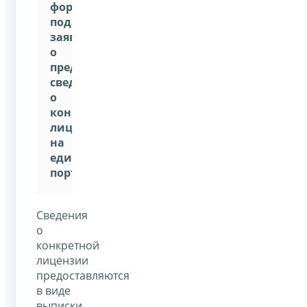
форма
подачи
заявления
о
предоставлении
сведений
о
конкретной
лицензии
на
едином
портале
.
Сведения
о
конкретной
лицензии
предоставляются
в виде
выписки