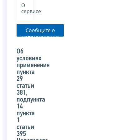
О
сервисе
Сообщите о
неприменении
налоговым
органом
Об
указанного
условиях
письма
применения
пункта
29
статьи
381,
подпункта
14
пункта
1
статьи
395