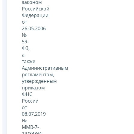
законом
Российской
Федерации
от
26.05.2006
№
59-
ФЗ,
а
также
Административным
регламентом,
утвержденным
приказом
ФНС
России
от
08.07.2019
№
ММВ-7-
19/343@;