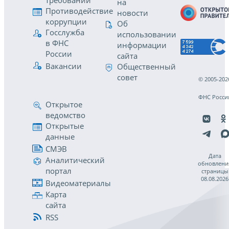
требований
на
Противодействие
новости
коррупции
Об
Госслужба
использовании
в ФНС
информации
России
сайта
Вакансии
Общественный
совет
© 2005-202
ФНС Росси
Открытое
ведомство
Открытые
данные
СМЭВ
Дата
Аналитический
обновлени
портал
страницы
08.08.2026
Видеоматериалы
Карта
сайта
RSS