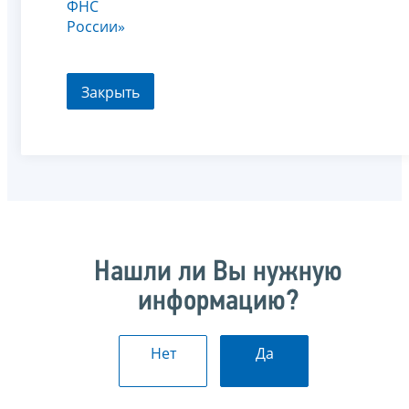
ФНС
России»
Закрыть
Нашли ли Вы нужную
информацию?
Нет
Да