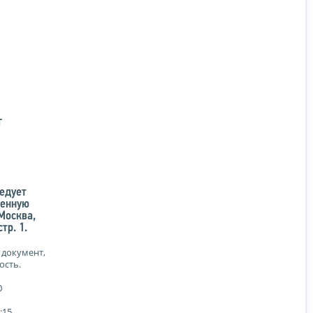
Т
едует
венную
 Москва,
тр. 1.
 документ,
ость.
0
:15