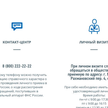
КОНТАКТ-ЦЕНТР
ЛИЧНЫЙ ВИЗИ
8 (800) 222-22-22
При личном визите сл
обращаться в общест
ому телефону можно получить
приемную по адресу: г.
цию справочного характера о
Рахмановский пер. 4, с
 проведения личного приема в
оссии, о ходе рассмотрения
При себе необходимо иметь
ращений, поступивших в
удостоверяющий личн
альный аппарат ФНС России.
Время работы:
пн-чт с 9:00 до 17:3
пт с 9:00 до 16:15
перерыв с 12:30 до 13