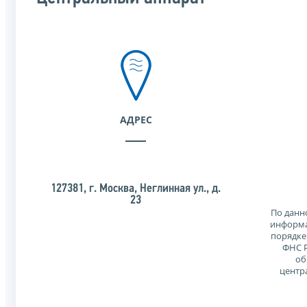
АДРЕС
127381, г. Москва, Неглинная ул., д.
23
По данн
информа
порядке
ФНС Р
об
центр