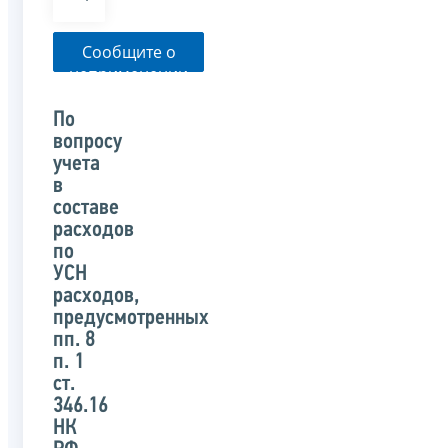
Сообщите о
неприменении
налоговым
органом
По
указанного
вопросу
письма
учета
в
составе
расходов
по
УСН
расходов,
предусмотренных
пп. 8
п. 1
ст.
346.16
НК