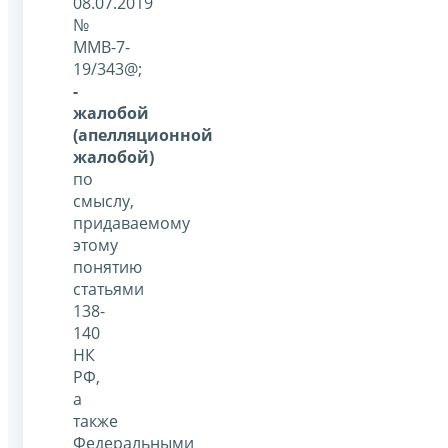
08.07.2019
№
ММВ-7-
19/343@;
-
жалобой
(апелляционной
жалобой)
по
смыслу,
придаваемому
этому
понятию
статьями
138-
140
НК
РФ,
а
также
Федеральными