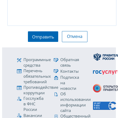
Отмена
Отправить
Программные
Обратная
средства
связь
Перечень
Контакты
обязательных
Подписка
требований
на
Противодействие
новости
коррупции
Об
Госслужба
использовании
в ФНС
информации
России
сайта
Вакансии
Общественный