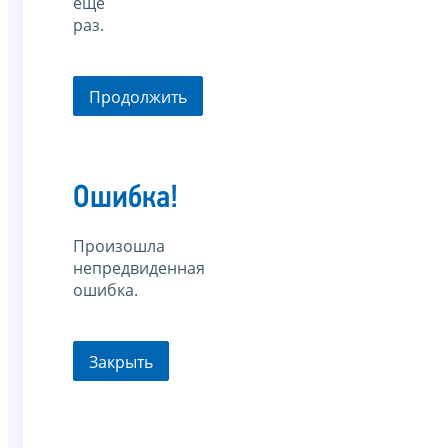
еще
раз.
Продолжить
Ошибка!
Произошла
непредвиденная
ошибка.
Закрыть