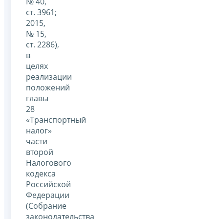
№ 40,
ст. 3961;
2015,
№ 15,
ст. 2286),
в
целях
реализации
положений
главы
28
«Транспортный
налог»
части
второй
Налогового
кодекса
Российской
Федерации
(Собрание
законодательства