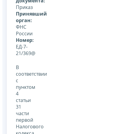
документа:
Приказ
Принявший
орган:
ФНС
России
Номер:
ЕД-7-
21/369@
В
соответствии
с
пунктом
4
статьи
31
части
первой
Налогового
кодекса