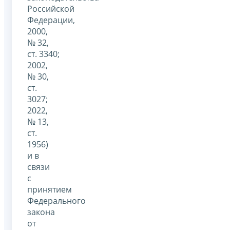
Российской
Федерации,
2000,
№ 32,
ст. 3340;
2002,
№ 30,
ст.
3027;
2022,
№ 13,
ст.
1956)
и в
связи
с
принятием
Федерального
закона
от