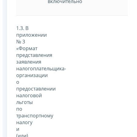
включительно
1.3. В
приложении
№ 3
«Формат
представления
заявления
налогоплательщика-
организации
о
предоставлении
налоговой
льготы
по
транспортному
налогу
и
(или)