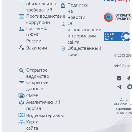
обязательных
Подписка
требований
на
Противодействие
новости
коррупции
Об
Госслужба
использовании
в ФНС
информации
России
сайта
Вакансии
Общественный
совет
© 2005-202
ФНС Росси
Открытое
ведомство
Открытые
данные
СМЭВ
Дата
Аналитический
обновлени
портал
страницы
07.08.2026
Видеоматериалы
Карта
сайта