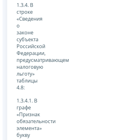
1.3.4. В
строке
«Сведения
о
законе
субъекта
Российской
Федерации,
предусматривающем
налоговую
льготу»
таблицы
4.8:
1.3.4.1. В
графе
«Признак
обязательности
элемента»
букву