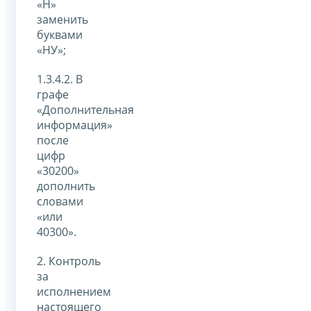
«Н»
заменить
буквами
«НУ»;
1.3.4.2. В
графе
«Дополнительная
информация»
после
цифр
«30200»
дополнить
словами
«или
40300».
2. Контроль
за
исполнением
настоящего