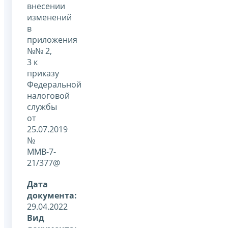
внесении
изменений
в
приложения
№№ 2,
3 к
приказу
Федеральной
налоговой
службы
от
25.07.2019
№
ММВ-7-
21/377@
Дата
документа:
29.04.2022
Вид