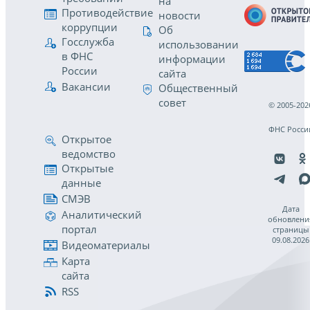
на
Противодействие
новости
коррупции
Об
Госслужба
использовании
в ФНС
информации
России
сайта
Вакансии
Общественный
совет
© 2005-202
ФНС Росси
Открытое
ведомство
Открытые
данные
СМЭВ
Дата
Аналитический
обновлени
портал
страницы
09.08.2026
Видеоматериалы
Карта
сайта
RSS