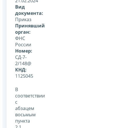
21.02.2024
Вид
документа:
Приказ
Принявший
орган:
ФНС
России
Номер:
СД-7-
2/148@
КНД:
1125045
В
соответствии
с
абзацем
восьмым
пункта
2.1