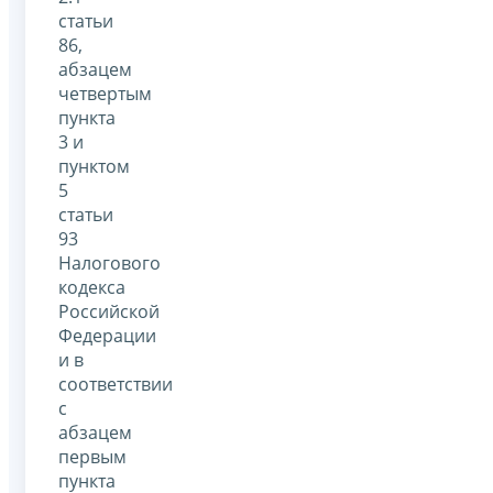
статьи
86,
абзацем
четвертым
пункта
3 и
пунктом
5
статьи
93
Налогового
кодекса
Российской
Федерации
и в
соответствии
с
абзацем
первым
пункта