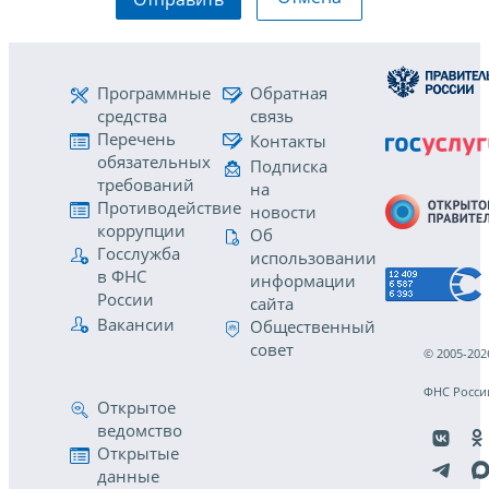
Программные
Обратная
средства
связь
Перечень
Контакты
обязательных
Подписка
требований
на
Противодействие
новости
коррупции
Об
Госслужба
использовании
в ФНС
информации
России
сайта
Вакансии
Общественный
совет
© 2005-202
ФНС Росси
Открытое
ведомство
Открытые
данные