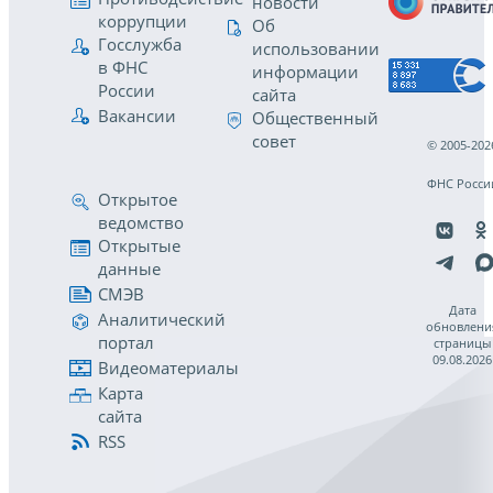
новости
коррупции
Об
Госслужба
использовании
в ФНС
информации
России
сайта
Вакансии
Общественный
совет
© 2005-202
ФНС Росси
Открытое
ведомство
Открытые
данные
СМЭВ
Дата
Аналитический
обновлени
портал
страницы
09.08.2026
Видеоматериалы
Карта
сайта
RSS