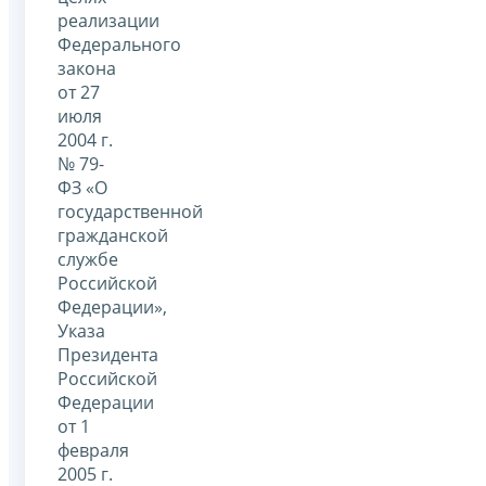
реализации
Федерального
закона
от 27
июля
2004 г.
№ 79-
ФЗ «О
государственной
гражданской
службе
Российской
Федерации»,
Указа
Президента
Российской
Федерации
от 1
февраля
2005 г.