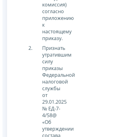
комиссия)
согласно
приложению
к
настоящему
приказу.
Признать
утратившим
силу
приказы
Федеральной
налоговой
службы
от
29.01.2025
№ ЕД-7-
4/58@
«Об
утверждении
состава