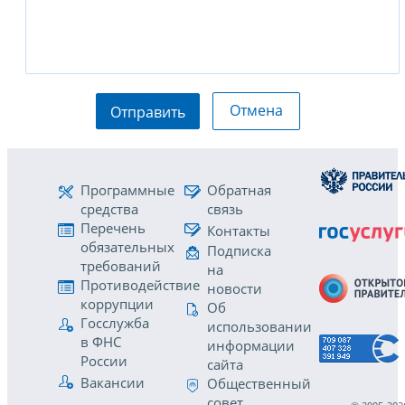
Отмена
Отправить
Программные
Обратная
средства
связь
Перечень
Контакты
обязательных
Подписка
требований
на
Противодействие
новости
коррупции
Об
Госслужба
использовании
в ФНС
информации
России
сайта
Вакансии
Общественный
совет