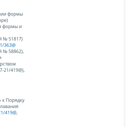
нии формы
оре)
ия формы и
й № 51817)
21/363@
 № 58862),
и
ерством
7-21/419@),
» к Порядку
плавания
21/419@
,