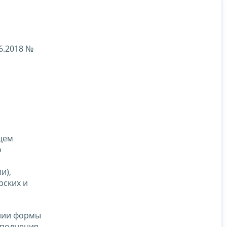
6.2018 №
ацем
о
и),
рских и
нии формы
аполнения