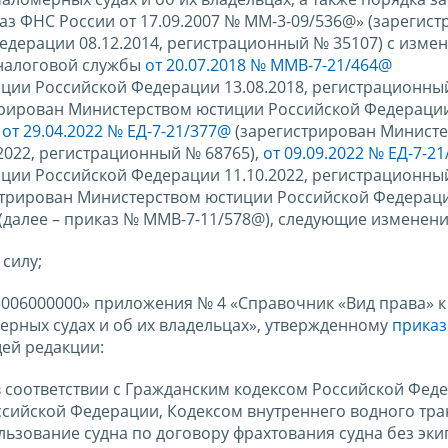
аз ФНС России от 17.09.2007 № ММ-3-09/536@» (зарегис
дерации 08.12.2014, регистрационный № 35107) с изме
налоговой службы
от 20.07.2018 № ММВ-7-21/464@
ции Российской Федерации 13.08.2018, регистрационный
трирован Министерством юстиции Российской Федераци
,
от 29.04.2022 № ЕД-7-21/377@
(зарегистрирован Минист
2022, регистрационный № 68765),
от 09.09.2022 № ЕД-7-2
ции Российской Федерации 11.10.2022, регистрационный
стрирован Министерством юстиции Российской Федерац
 (далее – приказ № ММВ-7-11/578@), следующие изменени
 силу;
3006000000» приложения № 4 «Справочник «Вид права» к
рных судах и об их владельцах», утвержденному
прика
щей редакции:
в соответствии с Гражданским кодексом Российской Фед
сийской Федерации, Кодексом внутреннего водного тра
льзование судна по договору фрахтования судна без эк