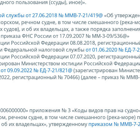
дного пользования (ссуды), иное)».
й службы от 27.06.2018 № ММВ-7-21/419@
«Об утвержде
орском, речном судне, в том числе смешанного (река-м
судов), и об их владельцах, а также порядка заполнен
 приказа ФНС России от 17.09.2007 № ММ-3-09/536@»
ции Российской Федерации 08.08.2018, регистрационны
ми Федеральной налоговой службы
от 01.06.2020 № ЕД-7-
ции Российской Федерации 07.07.2020, регистрационный
трирован Министерством юстиции Российской Федераци
,
от 09.09.2022 № ЕД-7-21/821@
(зарегистрирован Минист
022, регистрационный № 70466) (далее – приказ № ММВ-
3006000000» приложения № 3 «Коды видов прав на судно
м, речном судне, в том числе смешанного (река-море) 
 об их владельцах», утвержденному
приказом № ММВ-7-