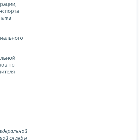
ерации,
нспорта
ипажа
циального
альной
нов по
дителя
едеральной
вой службы