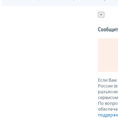
×
Сообщит
Если Вам
России (
разъясне
сервисо
По вопро
обеспече
поддержк