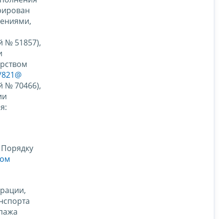
трирован
нениями,
 № 51857),
и
ерством
1/821@
 № 70466),
ии
я:
 Порядку
зом
ерации,
нспорта
ипажа