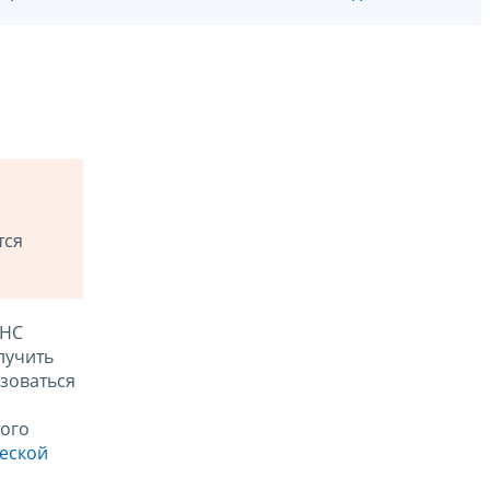
тся
ФНС
лучить
зоваться
ого
ческой