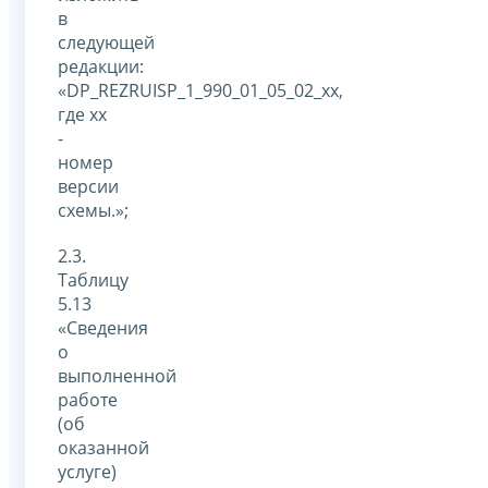
в
следующей
редакции:
«DP_REZRUISP_1_990_01_05_02_xx,
где xx
-
номер
версии
схемы.»;
2.3.
Таблицу
5.13
«Сведения
о
выполненной
работе
(об
оказанной
услуге)