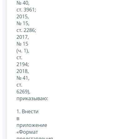
№ 40,
ст. 3961;
2015,
№ 15,
ст. 2286;
2017,
№ 15
(ч. 1),
ст.
2194;
2018,
№ 41,
ст.
6269),
приказываю:
1. Внести
в
приложение
«Формат
представления