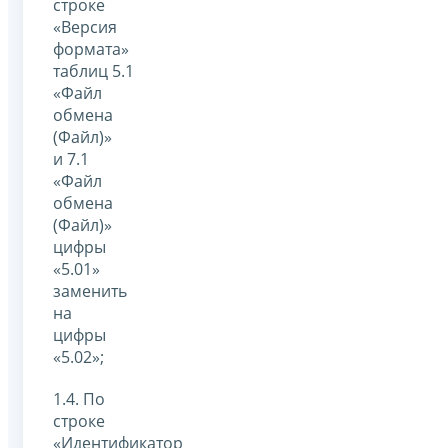
строке
«Версия
формата»
таблиц 5.1
«Файл
обмена
(Файл)»
и 7.1
«Файл
обмена
(Файл)»
цифры
«5.01»
заменить
на
цифры
«5.02»;
1.4. По
строке
«Идентификатор