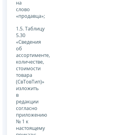
на
слово
«продавца»;
1.5. Таблицу
5.30
«Сведения
об
ассортименте,
количестве,
стоимости
товара
(СвТовТип)»
изложить
в
редакции
согласно
приложению
№ 1 к
настоящему
приказу;