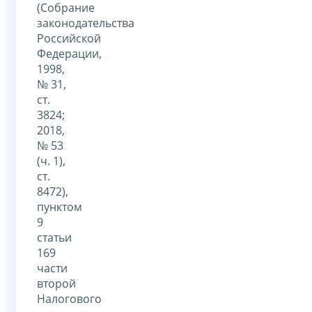
(Собрание
законодательства
Российской
Федерации,
1998,
№ 31,
ст.
3824;
2018,
№ 53
(ч. 1),
ст.
8472),
пунктом
9
статьи
169
части
второй
Налогового