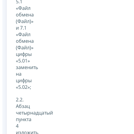
5.1
«Файл
обмена
(Файл)»
и 7.1
«Файл
обмена
(Файл)»
цифры
«5.01»
заменить
на
цифры
«5.02»;
2.2.
Абзац
четырнадцатый
пункта
4
изложить