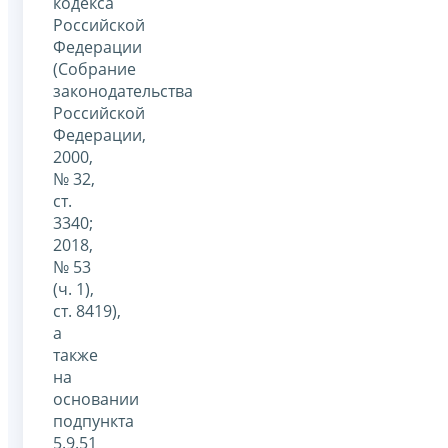
кодекса
Российской
Федерации
(Собрание
законодательства
Российской
Федерации,
2000,
№ 32,
ст.
3340;
2018,
№ 53
(ч. 1),
ст. 8419),
а
также
на
основании
подпункта
5.9.51