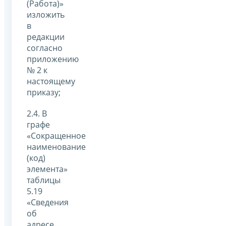
(Работа)»
изложить
в
редакции
согласно
приложению
№ 2 к
настоящему
приказу;
2.4. В
графе
«Сокращенное
наименование
(код)
элемента»
таблицы
5.19
«Сведения
об
адресе