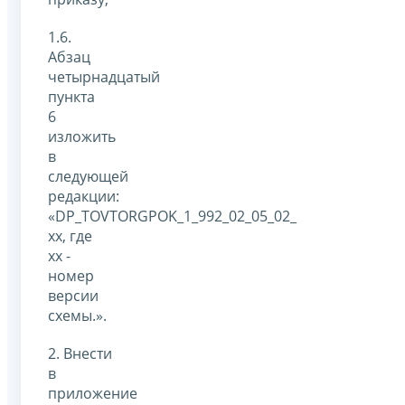
1.6.
Абзац
четырнадцатый
пункта
6
изложить
в
следующей
редакции:
«DP_TOVTORGPOK_1_992_02_05_02_
xx, где
xx -
номер
версии
схемы.».
2. Внести
в
приложение