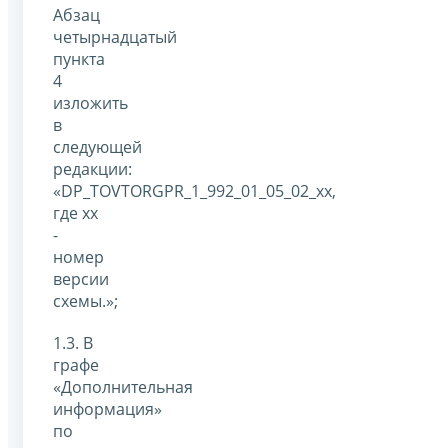
Абзац
четырнадцатый
пункта
4
изложить
в
следующей
редакции:
«DP_TOVTORGPR_1_992_01_05_02_xx,
где xx
-
номер
версии
схемы.»;
1.3. В
графе
«Дополнительная
информация»
по