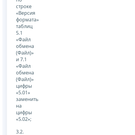
строке
«Версия
формата»
таблиц
5.1
«Файл
обмена
(Файл)»
и 7.1
«Файл
обмена
(Файл)»
цифры
«5.01»
заменить
на
цифры
«5.02»;
3.2.