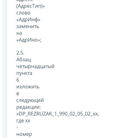
(АдресТип)»
слово
«АдрИнф»
заменить
на
«АдрИно»;
2.5.
Абзац
четырнадцатый
пункта
6
изложить
в
следующей
редакции:
«DP_REZRUZAK_1_990_02_05_02_xx,
где xx
-
номер