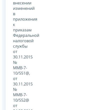
внесении
изменений
в
приложения
к
приказам
Федеральной
налоговой
службы
от
30.11.2015
№
ММВ-7-
10/551@,
от
30.11.2015
№
ММВ-7-
10/552@
от