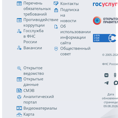
Перечень
Контакты
обязательных
Подписка
требований
на
Противодействие
новости
коррупции
Об
Госслужба
использовании
в ФНС
информации
России
сайта
Вакансии
Общественный
совет
© 2005-202
ФНС Росси
Открытое
ведомство
Открытые
данные
СМЭВ
Дата
Аналитический
обновлени
портал
страницы
09.08.2026
Видеоматериалы
Карта