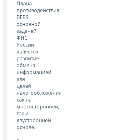
Плана
противодействия
BEPS
основной
задачей
ФНС
России
является
развитие
обмена
информацией
для
целей
налогообложения
как на
многосторонней,
так и
двусторонней
основе.