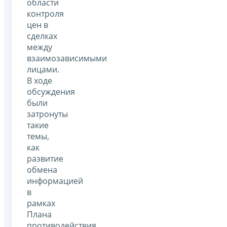
области
контроля
цен в
сделках
между
взаимозависимыми
лицами.
В ходе
обсуждения
были
затронуты
такие
темы,
как
развитие
обмена
информацией
в
рамках
Плана
противодействия