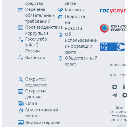
средства
связь
Перечень
Контакты
обязательных
Подписка
требований
на
Противодействие
новости
коррупции
Об
Госслужба
использовании
в ФНС
информации
России
сайта
Вакансии
Общественный
совет
© 2005-202
ФНС Росси
Открытое
ведомство
Открытые
данные
СМЭВ
Дата
Аналитический
обновлени
портал
страницы
08.08.2026
Видеоматериалы