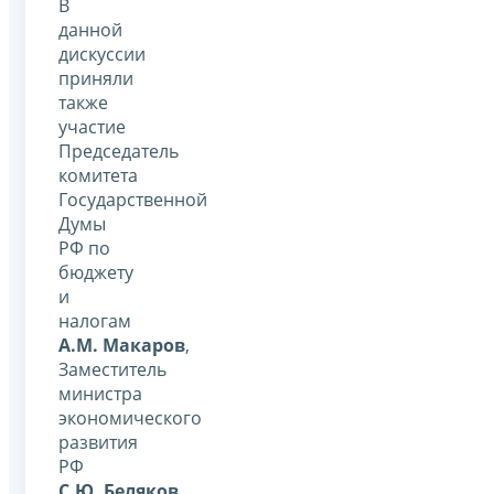
В
данной
дискуссии
приняли
также
участие
Председатель
комитета
Государственной
Думы
РФ по
бюджету
и
налогам
А.М. Макаров
,
Заместитель
министра
экономического
развития
РФ
С.Ю. Беляков
,