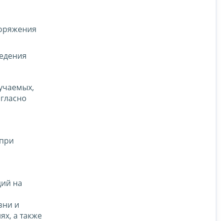
поряжения
ведения
учаемых,
огласно
 при
ций на
зни и
х, а также