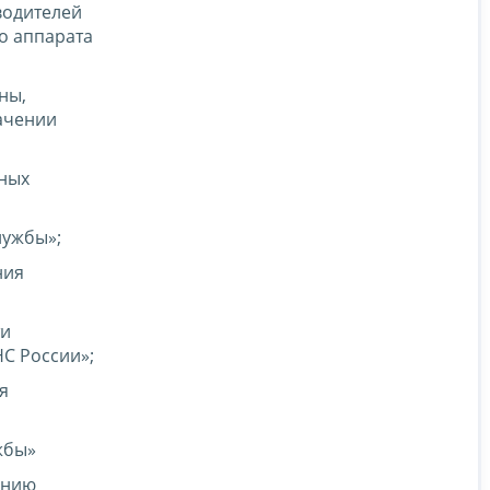
водителей
о аппарата
ны,
ачении
ных
лужбы»;
ния
ти
С России»;
я
жбы»
ению