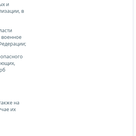
ых и
лизации, в
ласти
в военное
Федерации;
 опасного
ающих,
ерб
также на
чае их