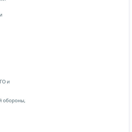
и
ГО и
й обороны,