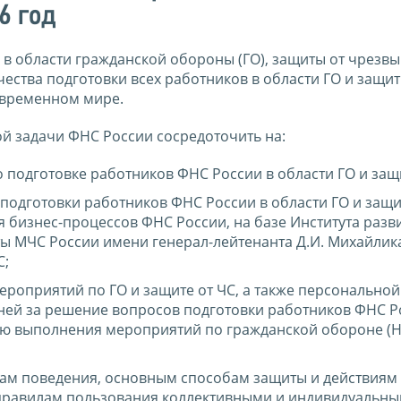
6 год
в области гражданской обороны (ГО), защиты от чрезв
чества подготовки всех работников в области ГО и защит
овременном мире.
й задачи ФНС России сосредоточить на:
подготовке работников ФНС России в области ГО и защи
подготовки работников ФНС России в области ГО и защи
 бизнес-процессов ФНС России, на базе Института разв
 МЧС России имени генерал-лейтенанта Д.И. Михайлика
С;
оприятий по ГО и защите от ЧС, а также персональной
вней за решение вопросов подготовки работников ФНС Р
ю выполнения мероприятий по гражданской обороне (Н
ам поведения, основным способам защиты и действиям
, правилам пользования коллективными и индивидуальн