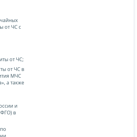
ычайных
ы от ЧС с
ты от ЧС;
ты от ЧС в
ития МЧС
», а также
оссии и
ФГО) в
 по
ыми