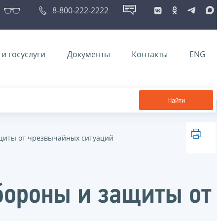
8-800-222-2222
и госуслуги
Документы
Контакты
ENG
Найти
щиты от чрезвычайных ситуаций
бороны и защиты от