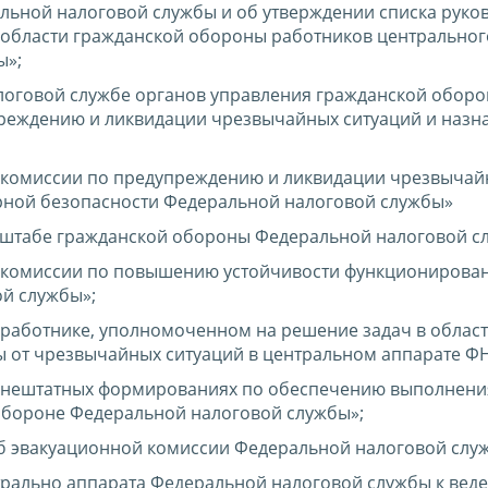
льной налоговой службы и об утверждении списка руко
в области гражданской обороны работников центральног
ы»;
логовой службе органов управления гражданской оборо
реждению и ликвидации чрезвычайных ситуаций и назн
 комиссии по предупреждению и ликвидации чрезвычай
рной безопасности Федеральной налоговой службы»
 штабе гражданской обороны Федеральной налоговой с
 комиссии по повышению устойчивости функционирова
й службы»;
работнике, уполномоченном на решение задач в облас
 от чрезвычайных ситуаций в центральном аппарате ФН
 нештатных формированиях по обеспечению выполнени
обороне Федеральной налоговой службы»;
б эвакуационной комиссии Федеральной налоговой слу
трально аппарата Федеральной налоговой службы к вед