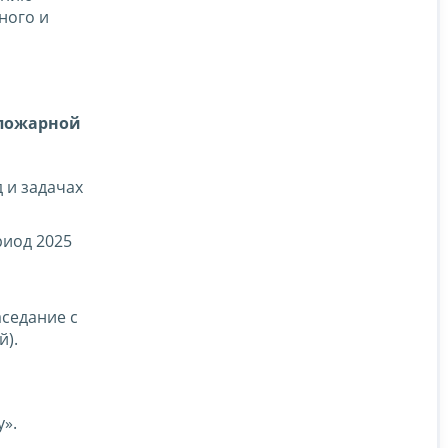
ного и
 пожарной
 и задачах
риод 2025
седание с
й).
».