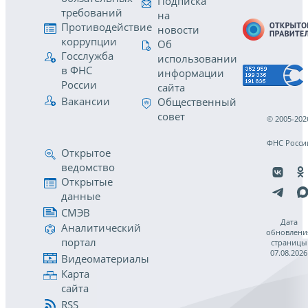
Подписка
требований
на
Противодействие
новости
коррупции
Об
Госслужба
использовании
в ФНС
информации
России
сайта
Вакансии
Общественный
совет
© 2005-202
ФНС Росси
Открытое
ведомство
Открытые
данные
СМЭВ
Дата
Аналитический
обновлени
портал
страницы
07.08.2026
Видеоматериалы
Карта
сайта
RSS