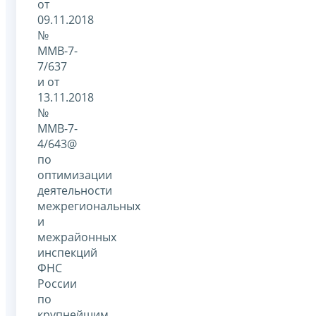
от
09.11.2018
№
ММВ-7-
7/637
и от
13.11.2018
№
ММВ-7-
4/643@
по
оптимизации
деятельности
межрегиональных
и
межрайонных
инспекций
ФНС
России
по
крупнейшим