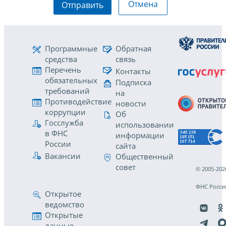
Отмена
Отправить
Программные
Обратная
средства
связь
Перечень
Контакты
обязательных
Подписка
требований
на
Противодействие
новости
коррупции
Об
Госслужба
использовании
в ФНС
информации
России
сайта
Вакансии
Общественный
совет
© 2005-202
ФНС Росси
Открытое
ведомство
Открытые
данные