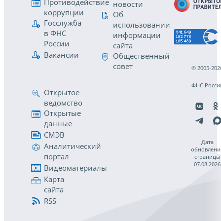
Противодействие
новости
коррупции
Об
Госслужба
использовании
в ФНС
информации
России
сайта
Вакансии
Общественный
совет
© 2005-202
ФНС Росси
Открытое
ведомство
Открытые
данные
СМЭВ
Дата
Аналитический
обновлени
портал
страницы
07.08.2026
Видеоматериалы
Карта
сайта
RSS