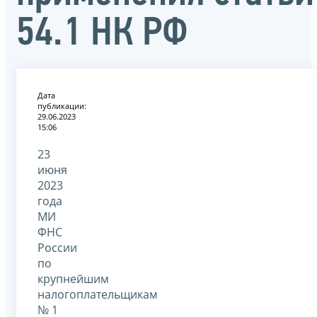
54.1 НК РФ
Дата
публикации:
29.06.2023
15:06
23
июня
2023
года
МИ
ФНС
России
по
крупнейшим
налогоплательщикам
№ 1