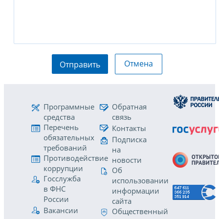
Отмена
Отправить
Программные
Обратная
средства
связь
Перечень
Контакты
обязательных
Подписка
требований
на
Противодействие
новости
коррупции
Об
Госслужба
использовании
в ФНС
информации
России
сайта
Вакансии
Общественный