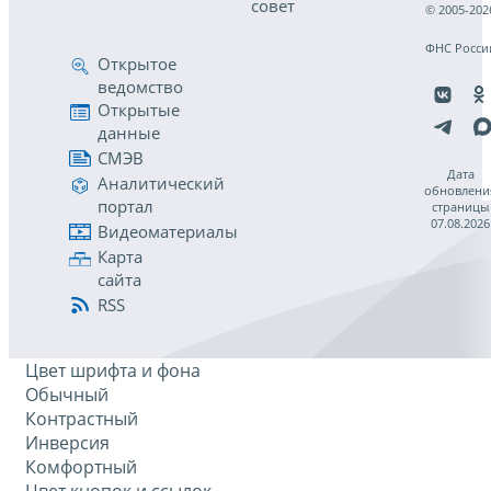
совет
© 2005-202
ФНС Росси
Открытое
ведомство
Открытые
данные
СМЭВ
Дата
Аналитический
обновлени
портал
страницы
07.08.2026
Видеоматериалы
Карта
сайта
RSS
Цвет шрифта и фона
Обычный
Контрастный
Инверсия
Комфортный