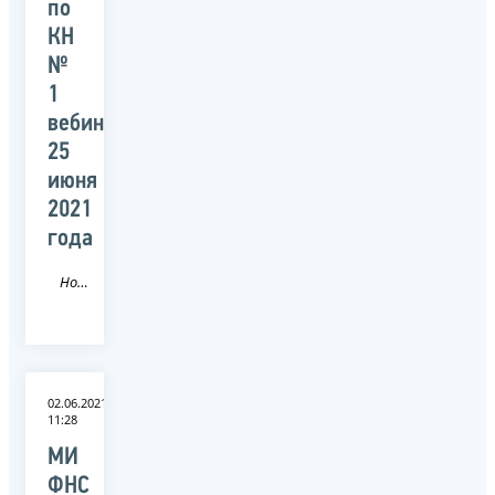
по
КН
№
1
вебинара
25
июня
2021
года
Новость
02.06.2021
11:28
МИ
ФНС