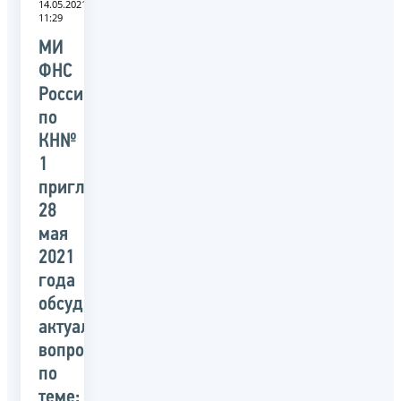
14.05.2021
11:29
МИ
ФНС
России
по
КН№
1
приглашает
28
мая
2021
года
обсудить
актуальные
вопросы
по
теме: