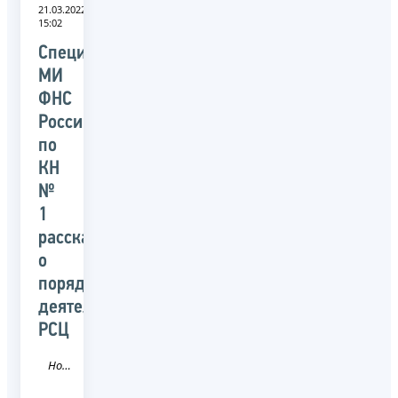
21.03.2022
15:02
Специалисты
МИ
ФНС
России
по
КН
№
1
рассказали
о
порядке
деятельности
РСЦ
Новость