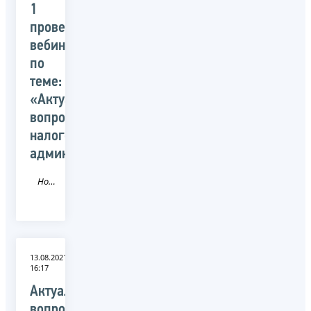
1
провела
вебинар
по
теме:
«Актуальные
вопросы
налогового
администрирования»
Новость
13.08.2021
16:17
Актуальные
вопросы