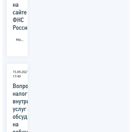
на
сайте
ФНС
России
Новость
15.09.2021
17:49
Вопросы
налогообложения
внутригрупповых
услуг
обсудят
на