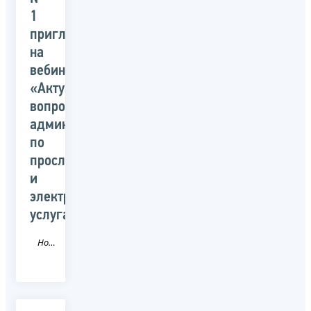
1
приглашает
на
вебинар:
«Актуальные
вопросы
администрирования
по
прослеживаемости
и
электронным
услугам»
Новость