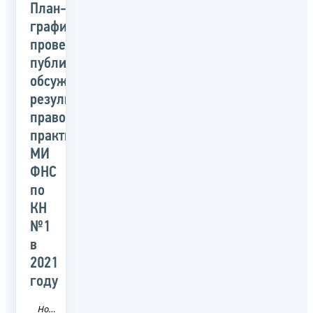
План-
график
проведения
публичных
обсуждений
результатов
правоприменительной
практики
МИ
ФНС
по
КН
№1
в
2021
году
Новость