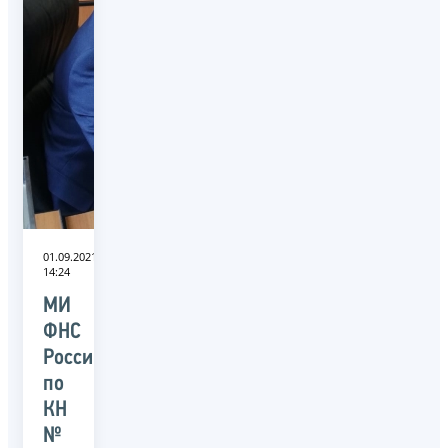
01.09.2021
14:24
МИ
ФНС
России
по
КН
№