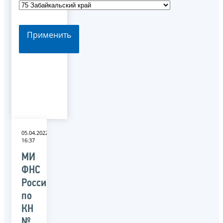
Применить
05.04.2022
16:37
МИ
ФНС
России
по
КН
№