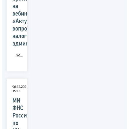
на
вебинар
«Актуальные
вопросы
налогового
администрирования»
Новость
06.12.2021
15:13
МИ
ФНС
России
по