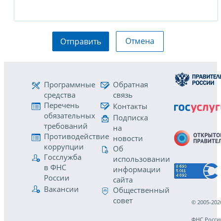
Отмена
Отправить
Программные
Обратная
средства
связь
Перечень
Контакты
обязательных
Подписка
требований
на
Противодействие
новости
коррупции
Об
Госслужба
использовании
в ФНС
информации
России
сайта
Вакансии
Общественный
совет
© 2005-202
ФНС Росси