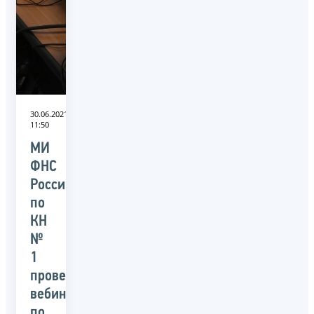
30.06.2021
11:50
МИ
ФНС
России
по
КН
№
1
провела
вебинар
по