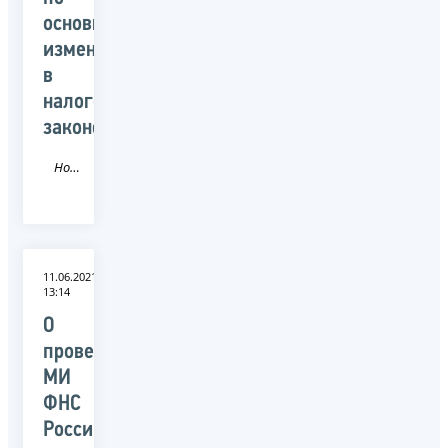
основным
изменениям
в
налоговом
законодательстве
Новость
11.06.2021
13:14
О
проведении
МИ
ФНС
России