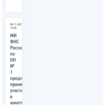
08.11.2021
15:30
МИ
ФНС
России
по
КН
№
1
предлагает
принять
участие
в
анкетировании