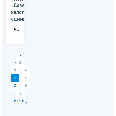
«Совершенствование
налогового
администрирования»
Новость
в
начало
1
2
3
4
5
6
в конец