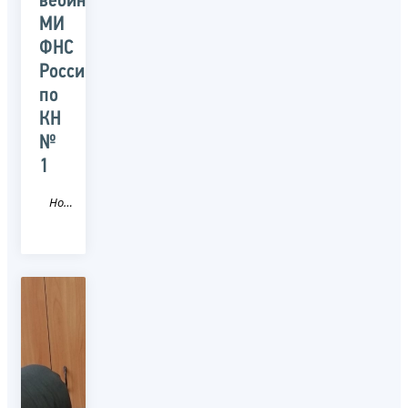
вебинаре
МИ
ФНС
России
по
КН
№
1
Новость