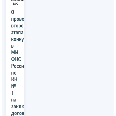
16:00
О
проведении
второго
этапа
конкурса
в
МИ
ФНС
России
по
КН
№
1
на
заключение
договора