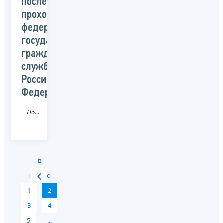
последующего
прохождения
федеральной
государственной
гражданской
службы
Российской
Федерации
Новость
в
начало
1
2
3
4
5
...