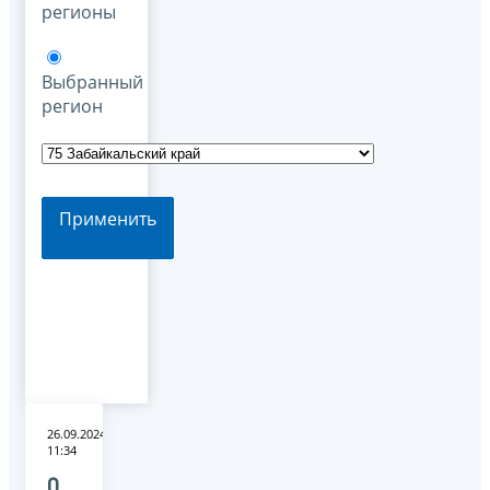
регионы
Выбранный
регион
Применить
26.09.2024
11:34
О