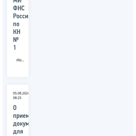
МИ
ФНС
России
по
КН
№
1
Новость
05.08.2024
08:25
О
приеме
документов
для