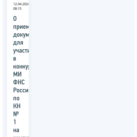
12.04.2024
08:15
О
приеме
документов
для
участия
в
конкурсе
МИ
ФНС
России
по
КН
№
1
на