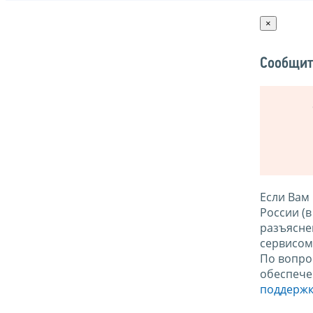
×
Сообщит
Если Вам
России (
разъясне
сервисо
По вопро
обеспече
поддержк