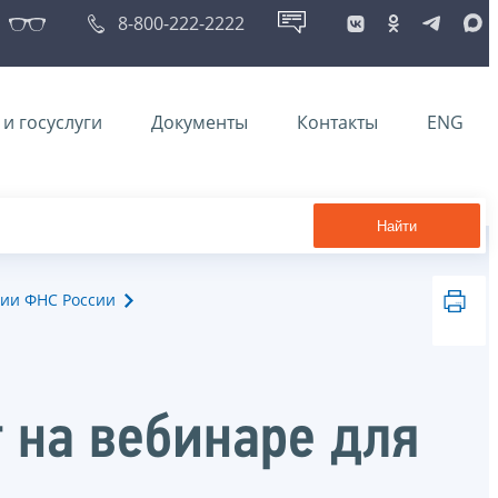
8-800-222-2222
и госуслуги
Документы
Контакты
ENG
Найти
ии ФНС России
 на вебинаре для