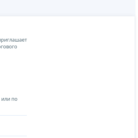
приглашает
огового
 или по