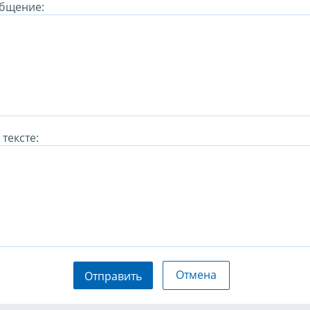
бщение:
тексте:
Отмена
Отправить