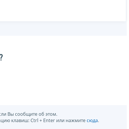
?
сли Вы сообщите об этом.
цию клавиш: Ctrl + Enter или нажмите
сюда
.