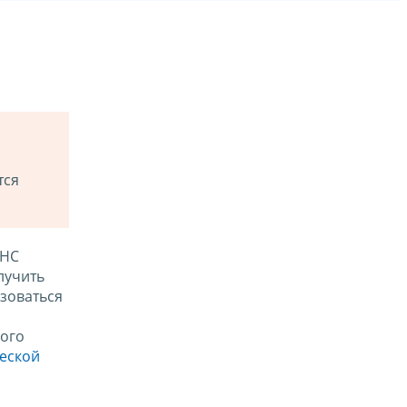
тся
ФНС
лучить
зоваться
ого
ческой